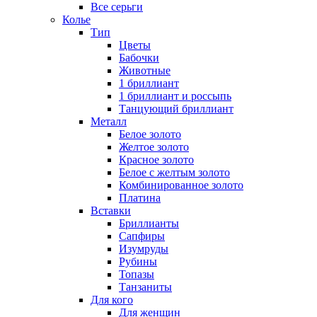
Все серьги
Колье
Тип
Цветы
Бабочки
Животные
1 бриллиант
1 бриллиант и россыпь
Танцующий бриллиант
Металл
Белое золото
Желтое золото
Красное золото
Белое с желтым золото
Комбинированное золото
Платина
Вставки
Бриллианты
Сапфиры
Изумруды
Рубины
Топазы
Танзаниты
Для кого
Для женщин