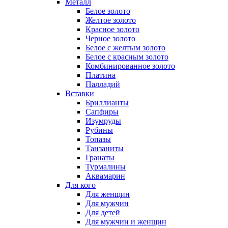
Металл
Белое золото
Желтое золото
Красное золото
Черное золото
Белое с желтым золото
Белое с красным золото
Комбинированное золото
Платина
Палладий
Вставки
Бриллианты
Сапфиры
Изумруды
Рубины
Топазы
Танзаниты
Гранаты
Турмалины
Аквамарин
Для кого
Для женщин
Для мужчин
Для детей
Для мужчин и женщин