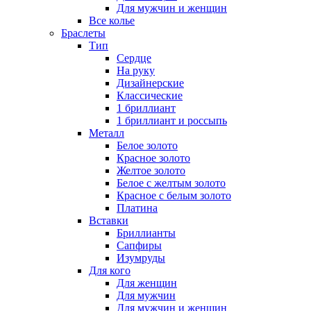
Для мужчин и женщин
Все колье
Браслеты
Тип
Сердце
На руку
Дизайнерские
Классические
1 бриллиант
1 бриллиант и россыпь
Металл
Белое золото
Красное золото
Желтое золото
Белое с желтым золото
Красное с белым золото
Платина
Вставки
Бриллианты
Сапфиры
Изумруды
Для кого
Для женщин
Для мужчин
Для мужчин и женщин