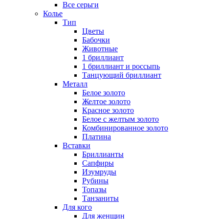
Все серьги
Колье
Тип
Цветы
Бабочки
Животные
1 бриллиант
1 бриллиант и россыпь
Танцующий бриллиант
Металл
Белое золото
Желтое золото
Красное золото
Белое с желтым золото
Комбинированное золото
Платина
Вставки
Бриллианты
Сапфиры
Изумруды
Рубины
Топазы
Танзаниты
Для кого
Для женщин