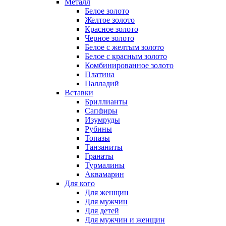
Металл
Белое золото
Желтое золото
Красное золото
Черное золото
Белое с желтым золото
Белое с красным золото
Комбинированное золото
Платина
Палладий
Вставки
Бриллианты
Сапфиры
Изумруды
Рубины
Топазы
Танзаниты
Гранаты
Турмалины
Аквамарин
Для кого
Для женщин
Для мужчин
Для детей
Для мужчин и женщин