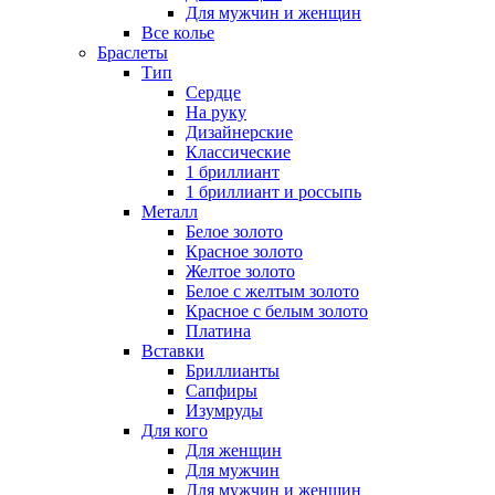
Для мужчин и женщин
Все колье
Браслеты
Тип
Сердце
На руку
Дизайнерские
Классические
1 бриллиант
1 бриллиант и россыпь
Металл
Белое золото
Красное золото
Желтое золото
Белое с желтым золото
Красное с белым золото
Платина
Вставки
Бриллианты
Сапфиры
Изумруды
Для кого
Для женщин
Для мужчин
Для мужчин и женщин