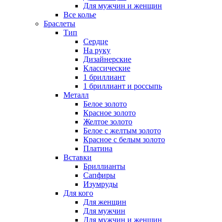
Для мужчин и женщин
Все колье
Браслеты
Тип
Сердце
На руку
Дизайнерские
Классические
1 бриллиант
1 бриллиант и россыпь
Металл
Белое золото
Красное золото
Желтое золото
Белое с желтым золото
Красное с белым золото
Платина
Вставки
Бриллианты
Сапфиры
Изумруды
Для кого
Для женщин
Для мужчин
Для мужчин и женщин