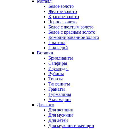
Металл
Белое золото
Желтое золото
Красное золото
Черное золото
Белое с желтым золото
Белое с красным золото
Комбинированное золото
Платина
Палладий
Вставки
Бриллианты
Сапфиры
Изумруды
Рубины
Топазы
Танзаниты
Гранаты
Турмалины
Аквамарин
Для кого
Для женщин
Для мужчин
Для детей
Для мужчин и женщин