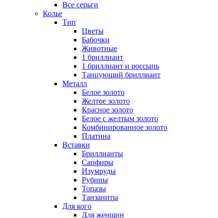
Все серьги
Колье
Тип
Цветы
Бабочки
Животные
1 бриллиант
1 бриллиант и россыпь
Танцующий бриллиант
Металл
Белое золото
Желтое золото
Красное золото
Белое с желтым золото
Комбинированное золото
Платина
Вставки
Бриллианты
Сапфиры
Изумруды
Рубины
Топазы
Танзаниты
Для кого
Для женщин