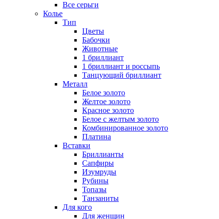
Все серьги
Колье
Тип
Цветы
Бабочки
Животные
1 бриллиант
1 бриллиант и россыпь
Танцующий бриллиант
Металл
Белое золото
Желтое золото
Красное золото
Белое с желтым золото
Комбинированное золото
Платина
Вставки
Бриллианты
Сапфиры
Изумруды
Рубины
Топазы
Танзаниты
Для кого
Для женщин