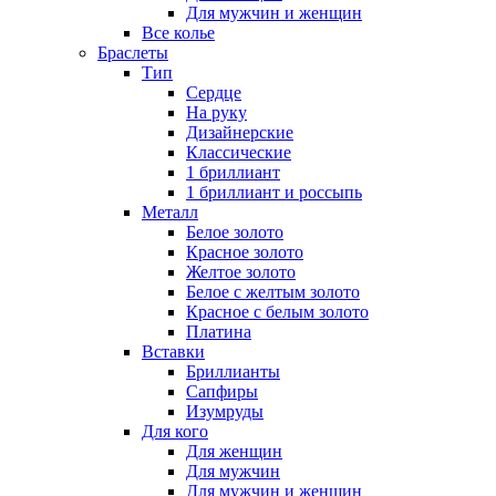
Для мужчин и женщин
Все колье
Браслеты
Тип
Сердце
На руку
Дизайнерские
Классические
1 бриллиант
1 бриллиант и россыпь
Металл
Белое золото
Красное золото
Желтое золото
Белое с желтым золото
Красное с белым золото
Платина
Вставки
Бриллианты
Сапфиры
Изумруды
Для кого
Для женщин
Для мужчин
Для мужчин и женщин