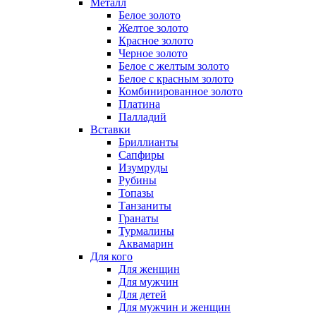
Металл
Белое золото
Желтое золото
Красное золото
Черное золото
Белое с желтым золото
Белое с красным золото
Комбинированное золото
Платина
Палладий
Вставки
Бриллианты
Сапфиры
Изумруды
Рубины
Топазы
Танзаниты
Гранаты
Турмалины
Аквамарин
Для кого
Для женщин
Для мужчин
Для детей
Для мужчин и женщин