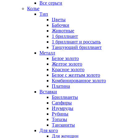
Все серьги
Колье
Тип
Цветы
Бабочки
Животные
1 бриллиант
1 бриллиант и россыпь
Танцующий бриллиант
Металл
Белое золото
Желтое золото
Красное золото
Белое с желтым золото
Комбинированное золото
Платина
Вставки
Бриллианты
Сапфиры
Изумруды
Рубины
Топазы
Танзаниты
Для кого
Для женщин