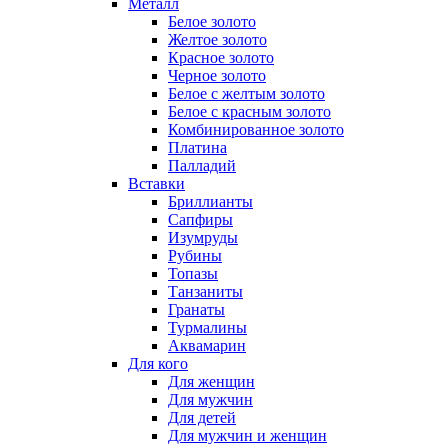
Металл
Белое золото
Желтое золото
Красное золото
Черное золото
Белое с желтым золото
Белое с красным золото
Комбинированное золото
Платина
Палладий
Вставки
Бриллианты
Сапфиры
Изумруды
Рубины
Топазы
Танзаниты
Гранаты
Турмалины
Аквамарин
Для кого
Для женщин
Для мужчин
Для детей
Для мужчин и женщин