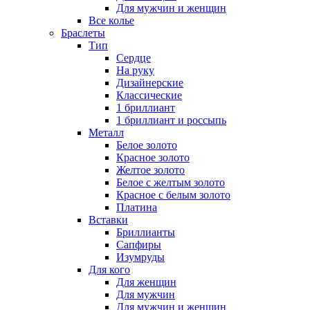
Для мужчин и женщин
Все колье
Браслеты
Тип
Сердце
На руку
Дизайнерские
Классические
1 бриллиант
1 бриллиант и россыпь
Металл
Белое золото
Красное золото
Желтое золото
Белое с желтым золото
Красное с белым золото
Платина
Вставки
Бриллианты
Сапфиры
Изумруды
Для кого
Для женщин
Для мужчин
Для мужчин и женщин