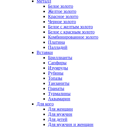
Металл
Белое золото
Желтое золото
Красное золото
Черное золото
Белое с желтым золото
Белое с красным золото
Комбинированное золото
Платина
Палладий
Вставки
Бриллианты
Сапфиры
Изумруды
Рубины
Топазы
Танзаниты
Гранаты
Турмалины
Аквамарин
Для кого
Для женщин
Для мужчин
Для детей
Для мужчин и женщин