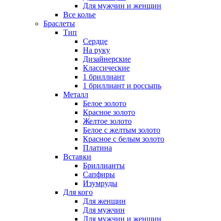
Для мужчин и женщин
Все колье
Браслеты
Тип
Сердце
На руку
Дизайнерские
Классические
1 бриллиант
1 бриллиант и россыпь
Металл
Белое золото
Красное золото
Желтое золото
Белое с желтым золото
Красное с белым золото
Платина
Вставки
Бриллианты
Сапфиры
Изумруды
Для кого
Для женщин
Для мужчин
Для мужчин и женщин