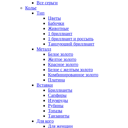
Все серьги
Колье
Тип
Цветы
Бабочки
Животные
1 бриллиант
1 бриллиант и россыпь
Танцующий бриллиант
Металл
Белое золото
Желтое золото
Красное золото
Белое с желтым золото
Комбинированное золото
Платина
Вставки
Бриллианты
Сапфиры
Изумруды
Рубины
Топазы
Танзаниты
Для кого
Для женщин