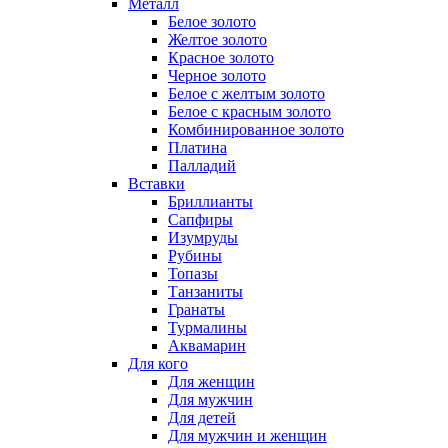
Металл
Белое золото
Желтое золото
Красное золото
Черное золото
Белое с желтым золото
Белое с красным золото
Комбинированное золото
Платина
Палладий
Вставки
Бриллианты
Сапфиры
Изумруды
Рубины
Топазы
Танзаниты
Гранаты
Турмалины
Аквамарин
Для кого
Для женщин
Для мужчин
Для детей
Для мужчин и женщин