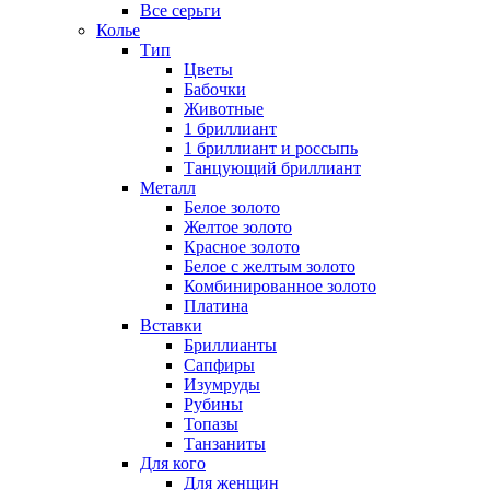
Все серьги
Колье
Тип
Цветы
Бабочки
Животные
1 бриллиант
1 бриллиант и россыпь
Танцующий бриллиант
Металл
Белое золото
Желтое золото
Красное золото
Белое с желтым золото
Комбинированное золото
Платина
Вставки
Бриллианты
Сапфиры
Изумруды
Рубины
Топазы
Танзаниты
Для кого
Для женщин