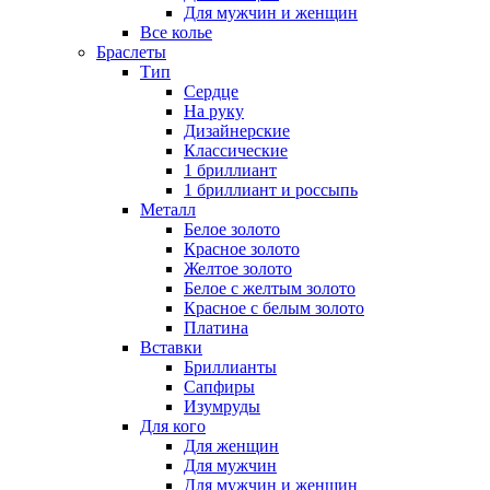
Для мужчин и женщин
Все колье
Браслеты
Тип
Сердце
На руку
Дизайнерские
Классические
1 бриллиант
1 бриллиант и россыпь
Металл
Белое золото
Красное золото
Желтое золото
Белое с желтым золото
Красное с белым золото
Платина
Вставки
Бриллианты
Сапфиры
Изумруды
Для кого
Для женщин
Для мужчин
Для мужчин и женщин