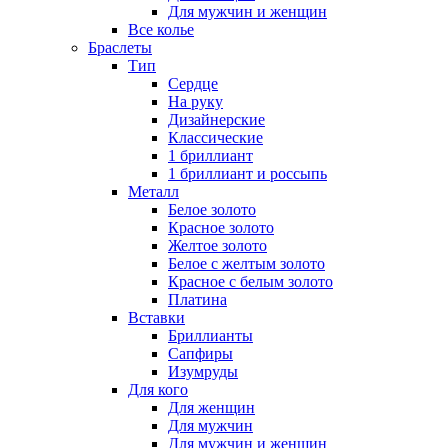
Для мужчин и женщин
Все колье
Браслеты
Тип
Сердце
На руку
Дизайнерские
Классические
1 бриллиант
1 бриллиант и россыпь
Металл
Белое золото
Красное золото
Желтое золото
Белое с желтым золото
Красное с белым золото
Платина
Вставки
Бриллианты
Сапфиры
Изумруды
Для кого
Для женщин
Для мужчин
Для мужчин и женщин