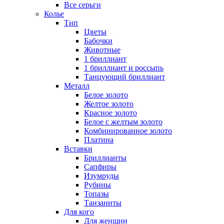
Все серьги
Колье
Тип
Цветы
Бабочки
Животные
1 бриллиант
1 бриллиант и россыпь
Танцующий бриллиант
Металл
Белое золото
Желтое золото
Красное золото
Белое с желтым золото
Комбинированное золото
Платина
Вставки
Бриллианты
Сапфиры
Изумруды
Рубины
Топазы
Танзаниты
Для кого
Для женщин