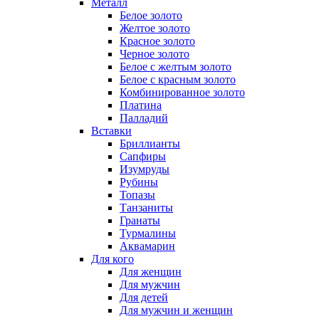
Металл
Белое золото
Желтое золото
Красное золото
Черное золото
Белое с желтым золото
Белое с красным золото
Комбинированное золото
Платина
Палладий
Вставки
Бриллианты
Сапфиры
Изумруды
Рубины
Топазы
Танзаниты
Гранаты
Турмалины
Аквамарин
Для кого
Для женщин
Для мужчин
Для детей
Для мужчин и женщин