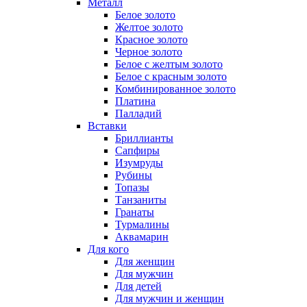
Металл
Белое золото
Желтое золото
Красное золото
Черное золото
Белое с желтым золото
Белое с красным золото
Комбинированное золото
Платина
Палладий
Вставки
Бриллианты
Сапфиры
Изумруды
Рубины
Топазы
Танзаниты
Гранаты
Турмалины
Аквамарин
Для кого
Для женщин
Для мужчин
Для детей
Для мужчин и женщин