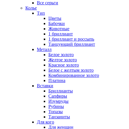
Все серьги
Колье
Тип
Цветы
Бабочки
Животные
1 бриллиант
1 бриллиант и россыпь
Танцующий бриллиант
Металл
Белое золото
Желтое золото
Красное золото
Белое с желтым золото
Комбинированное золото
Платина
Вставки
Бриллианты
Сапфиры
Изумруды
Рубины
Топазы
Танзаниты
Для кого
Для женщин