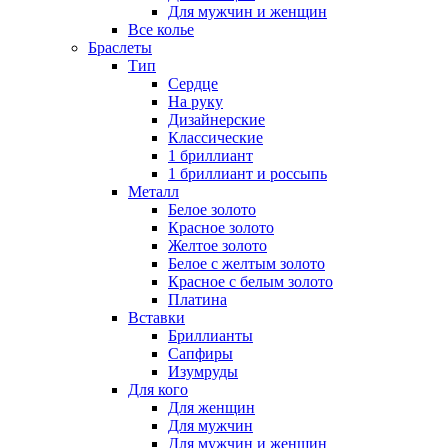
Для мужчин и женщин
Все колье
Браслеты
Тип
Сердце
На руку
Дизайнерские
Классические
1 бриллиант
1 бриллиант и россыпь
Металл
Белое золото
Красное золото
Желтое золото
Белое с желтым золото
Красное с белым золото
Платина
Вставки
Бриллианты
Сапфиры
Изумруды
Для кого
Для женщин
Для мужчин
Для мужчин и женщин