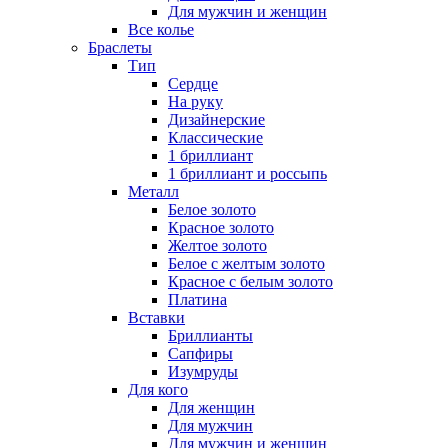
Для мужчин и женщин
Все колье
Браслеты
Тип
Сердце
На руку
Дизайнерские
Классические
1 бриллиант
1 бриллиант и россыпь
Металл
Белое золото
Красное золото
Желтое золото
Белое с желтым золото
Красное с белым золото
Платина
Вставки
Бриллианты
Сапфиры
Изумруды
Для кого
Для женщин
Для мужчин
Для мужчин и женщин