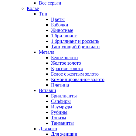
Все серьги
Колье
Тип
Цветы
Бабочки
Животные
1 бриллиант
1 бриллиант и россыпь
Танцующий бриллиант
Металл
Белое золото
Желтое золото
Красное золото
Белое с желтым золото
Комбинированное золото
Платина
Вставки
Бриллианты
Сапфиры
Изумруды
Рубины
Топазы
Танзаниты
Для кого
Для женщин