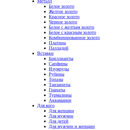
Металл
Белое золото
Желтое золото
Красное золото
Черное золото
Белое с желтым золото
Белое с красным золото
Комбинированное золото
Платина
Палладий
Вставки
Бриллианты
Сапфиры
Изумруды
Рубины
Топазы
Танзаниты
Гранаты
Турмалины
Аквамарин
Для кого
Для женщин
Для мужчин
Для детей
Для мужчин и женщин