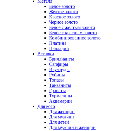
Металл
Белое золото
Желтое золото
Красное золото
Черное золото
Белое с желтым золото
Белое с красным золото
Комбинированное золото
Платина
Палладий
Вставки
Бриллианты
Сапфиры
Изумруды
Рубины
Топазы
Танзаниты
Гранаты
Турмалины
Аквамарин
Для кого
Для женщин
Для мужчин
Для детей
Для мужчин и женщин