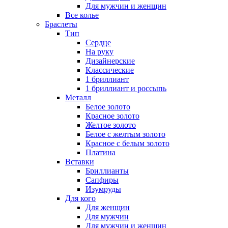
Для мужчин и женщин
Все колье
Браслеты
Тип
Сердце
На руку
Дизайнерские
Классические
1 бриллиант
1 бриллиант и россыпь
Металл
Белое золото
Красное золото
Желтое золото
Белое с желтым золото
Красное с белым золото
Платина
Вставки
Бриллианты
Сапфиры
Изумруды
Для кого
Для женщин
Для мужчин
Для мужчин и женщин