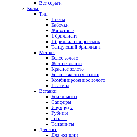
Все серьги
Колье
Тип
Цветы
Бабочки
Животные
1 бриллиант
1 бриллиант и россыпь
Танцующий бриллиант
Металл
Белое золото
Желтое золото
Красное золото
Белое с желтым золото
Комбинированное золото
Платина
Вставки
Бриллианты
Сапфиры
Изумруды
Рубины
Топазы
Танзаниты
Для кого
Для женщин