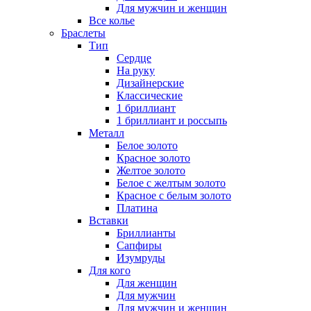
Для мужчин и женщин
Все колье
Браслеты
Тип
Сердце
На руку
Дизайнерские
Классические
1 бриллиант
1 бриллиант и россыпь
Металл
Белое золото
Красное золото
Желтое золото
Белое с желтым золото
Красное с белым золото
Платина
Вставки
Бриллианты
Сапфиры
Изумруды
Для кого
Для женщин
Для мужчин
Для мужчин и женщин