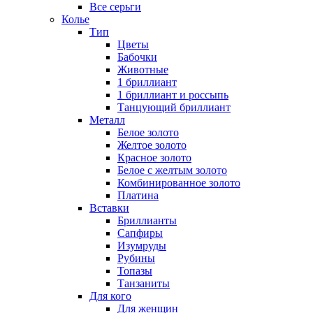
Все серьги
Колье
Тип
Цветы
Бабочки
Животные
1 бриллиант
1 бриллиант и россыпь
Танцующий бриллиант
Металл
Белое золото
Желтое золото
Красное золото
Белое с желтым золото
Комбинированное золото
Платина
Вставки
Бриллианты
Сапфиры
Изумруды
Рубины
Топазы
Танзаниты
Для кого
Для женщин