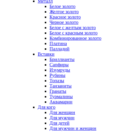
Металл
Белое золото
Желтое золото
Красное золото
Черное золото
Белое с желтым золото
Белое с красным золото
Комбинированное золото
Платина
Палладий
Вставки
Бриллианты
Сапфиры
Изумруды
Рубины
Топазы
Танзаниты
Гранаты
Турмалины
Аквамарин
Для кого
Для женщин
Для мужчин
Для детей
Для мужчин и женщин