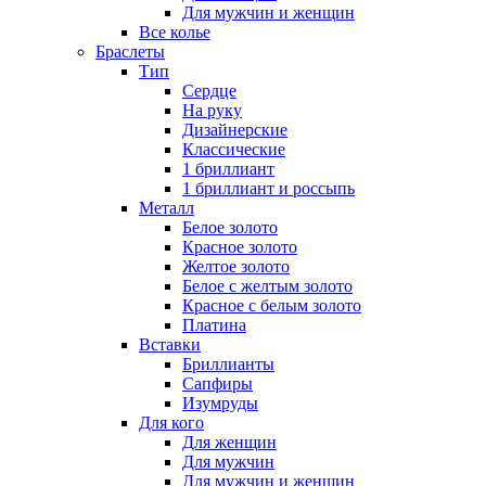
Для мужчин и женщин
Все колье
Браслеты
Тип
Сердце
На руку
Дизайнерские
Классические
1 бриллиант
1 бриллиант и россыпь
Металл
Белое золото
Красное золото
Желтое золото
Белое с желтым золото
Красное с белым золото
Платина
Вставки
Бриллианты
Сапфиры
Изумруды
Для кого
Для женщин
Для мужчин
Для мужчин и женщин