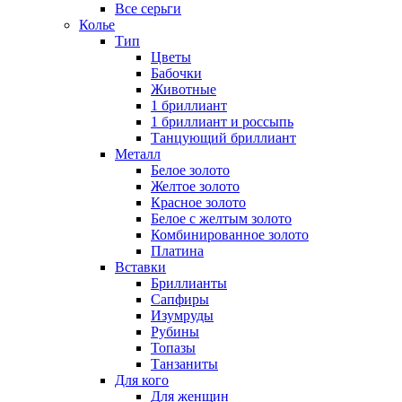
Все серьги
Колье
Тип
Цветы
Бабочки
Животные
1 бриллиант
1 бриллиант и россыпь
Танцующий бриллиант
Металл
Белое золото
Желтое золото
Красное золото
Белое с желтым золото
Комбинированное золото
Платина
Вставки
Бриллианты
Сапфиры
Изумруды
Рубины
Топазы
Танзаниты
Для кого
Для женщин