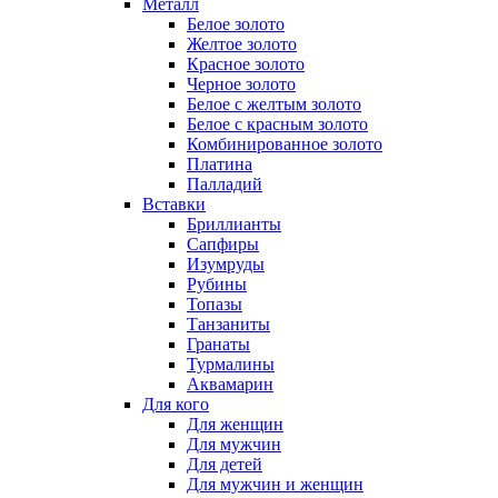
Металл
Белое золото
Желтое золото
Красное золото
Черное золото
Белое с желтым золото
Белое с красным золото
Комбинированное золото
Платина
Палладий
Вставки
Бриллианты
Сапфиры
Изумруды
Рубины
Топазы
Танзаниты
Гранаты
Турмалины
Аквамарин
Для кого
Для женщин
Для мужчин
Для детей
Для мужчин и женщин