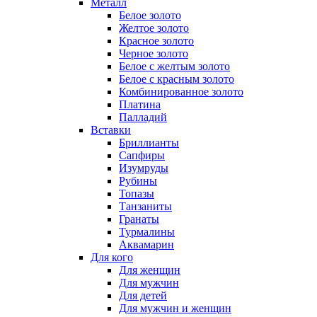
Металл
Белое золото
Желтое золото
Красное золото
Черное золото
Белое с желтым золото
Белое с красным золото
Комбинированное золото
Платина
Палладий
Вставки
Бриллианты
Сапфиры
Изумруды
Рубины
Топазы
Танзаниты
Гранаты
Турмалины
Аквамарин
Для кого
Для женщин
Для мужчин
Для детей
Для мужчин и женщин