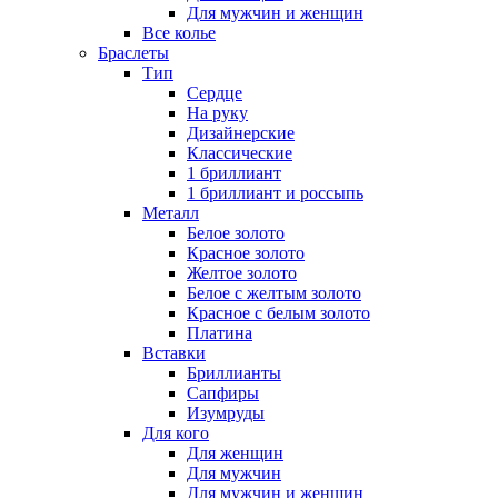
Для мужчин и женщин
Все колье
Браслеты
Тип
Сердце
На руку
Дизайнерские
Классические
1 бриллиант
1 бриллиант и россыпь
Металл
Белое золото
Красное золото
Желтое золото
Белое с желтым золото
Красное с белым золото
Платина
Вставки
Бриллианты
Сапфиры
Изумруды
Для кого
Для женщин
Для мужчин
Для мужчин и женщин