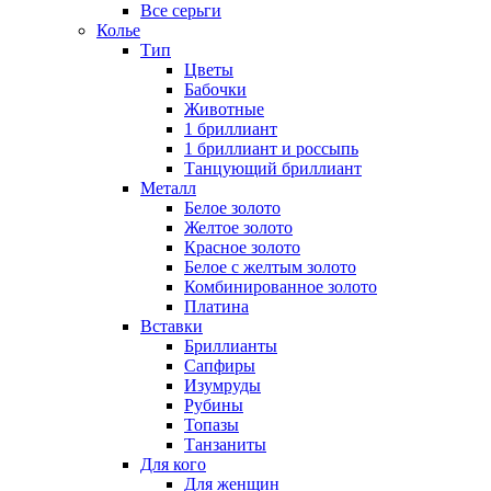
Все серьги
Колье
Тип
Цветы
Бабочки
Животные
1 бриллиант
1 бриллиант и россыпь
Танцующий бриллиант
Металл
Белое золото
Желтое золото
Красное золото
Белое с желтым золото
Комбинированное золото
Платина
Вставки
Бриллианты
Сапфиры
Изумруды
Рубины
Топазы
Танзаниты
Для кого
Для женщин