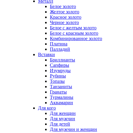
Металл
Белое золото
Желтое золото
Красное золото
Черное золото
Белое с желтым золото
Белое с красным золото
Комбинированное золото
Платина
Палладий
Вставки
Бриллианты
Сапфиры
Изумруды
Рубины
Топазы
Танзаниты
Гранаты
Турмалины
Аквамарин
Для кого
Для женщин
Для мужчин
Для детей
Для мужчин и женщин