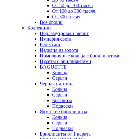
От 50 до 100 тысяч
От 100 до 300 тысяч
От 300 тысяч
Все броши
Коллекции
Перламутровый шепот
Империя света
Ренессанс
Изделия из золота
Помолвочные кольца с бриллиантами
Пусеты с бриллиантами
BAGUETTE
Кольца
Серьги
Черная пятница
Кольца
Серьги
Браслеты
Подвески
Якутские бриллианты
Кольца
Серьги
Подвески
Бриллианты от 1 карата