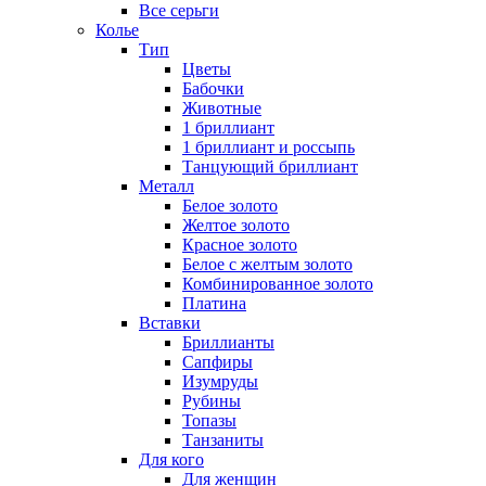
Все серьги
Колье
Тип
Цветы
Бабочки
Животные
1 бриллиант
1 бриллиант и россыпь
Танцующий бриллиант
Металл
Белое золото
Желтое золото
Красное золото
Белое с желтым золото
Комбинированное золото
Платина
Вставки
Бриллианты
Сапфиры
Изумруды
Рубины
Топазы
Танзаниты
Для кого
Для женщин