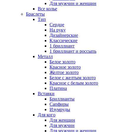
Для мужчин и женщин
Все колье
Браслеты
Тип
Сердце
На руку
Дизайнерские
Классические
1 бриллиант
1 бриллиант и россыпь
Металл
Белое золото
Красное золото
Желтое золото
Белое с желтым золото
Красное с белым золото
Платина
Вставки
Бриллианты
Сапфиры
Изумруды
Для кого
Для женщин
Для мужчин
Для мужчин и женщин