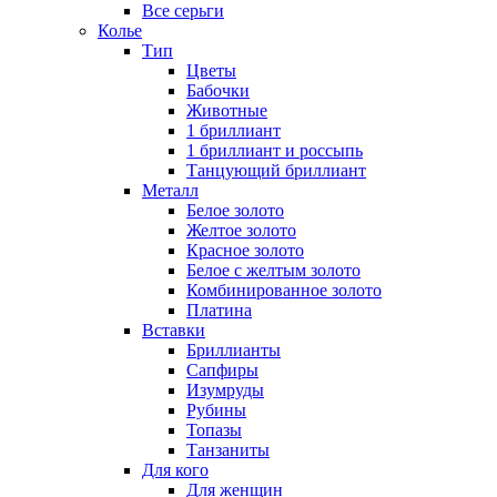
Все серьги
Колье
Тип
Цветы
Бабочки
Животные
1 бриллиант
1 бриллиант и россыпь
Танцующий бриллиант
Металл
Белое золото
Желтое золото
Красное золото
Белое с желтым золото
Комбинированное золото
Платина
Вставки
Бриллианты
Сапфиры
Изумруды
Рубины
Топазы
Танзаниты
Для кого
Для женщин