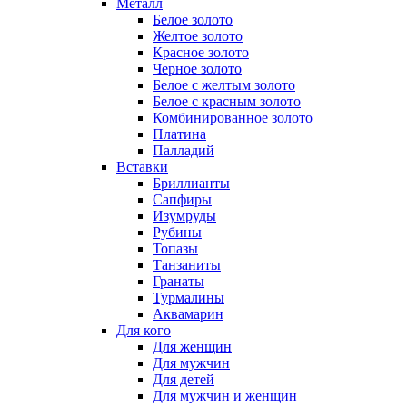
Металл
Белое золото
Желтое золото
Красное золото
Черное золото
Белое с желтым золото
Белое с красным золото
Комбинированное золото
Платина
Палладий
Вставки
Бриллианты
Сапфиры
Изумруды
Рубины
Топазы
Танзаниты
Гранаты
Турмалины
Аквамарин
Для кого
Для женщин
Для мужчин
Для детей
Для мужчин и женщин