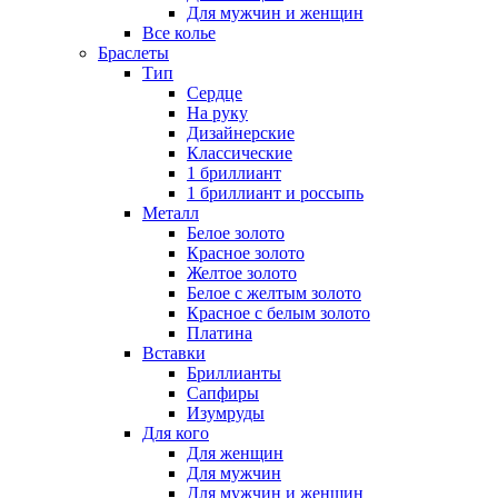
Для мужчин и женщин
Все колье
Браслеты
Тип
Сердце
На руку
Дизайнерские
Классические
1 бриллиант
1 бриллиант и россыпь
Металл
Белое золото
Красное золото
Желтое золото
Белое с желтым золото
Красное с белым золото
Платина
Вставки
Бриллианты
Сапфиры
Изумруды
Для кого
Для женщин
Для мужчин
Для мужчин и женщин