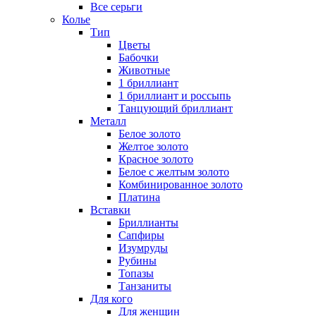
Все серьги
Колье
Тип
Цветы
Бабочки
Животные
1 бриллиант
1 бриллиант и россыпь
Танцующий бриллиант
Металл
Белое золото
Желтое золото
Красное золото
Белое с желтым золото
Комбинированное золото
Платина
Вставки
Бриллианты
Сапфиры
Изумруды
Рубины
Топазы
Танзаниты
Для кого
Для женщин