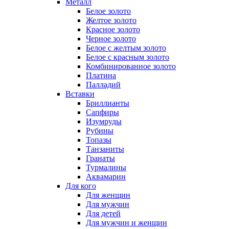
Металл
Белое золото
Желтое золото
Красное золото
Черное золото
Белое с желтым золото
Белое с красным золото
Комбинированное золото
Платина
Палладий
Вставки
Бриллианты
Сапфиры
Изумруды
Рубины
Топазы
Танзаниты
Гранаты
Турмалины
Аквамарин
Для кого
Для женщин
Для мужчин
Для детей
Для мужчин и женщин