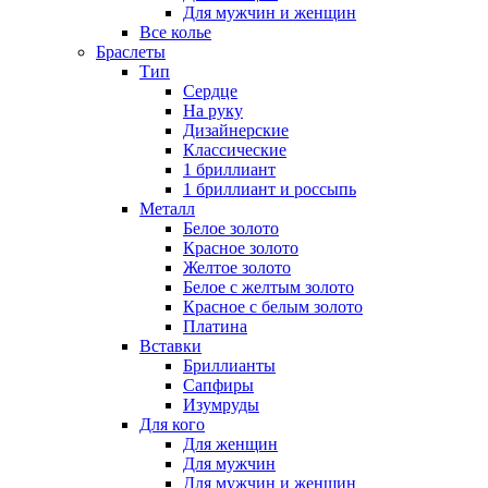
Для мужчин и женщин
Все колье
Браслеты
Тип
Сердце
На руку
Дизайнерские
Классические
1 бриллиант
1 бриллиант и россыпь
Металл
Белое золото
Красное золото
Желтое золото
Белое с желтым золото
Красное с белым золото
Платина
Вставки
Бриллианты
Сапфиры
Изумруды
Для кого
Для женщин
Для мужчин
Для мужчин и женщин