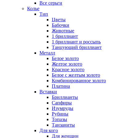
Все серьги
Колье
Тип
Цветы
Бабочки
Животные
1 бриллиант
1 бриллиант и россыпь
Танцующий бриллиант
Металл
Белое золото
Желтое золото
Красное золото
Белое с желтым золото
Комбинированное золото
Платина
Вставки
Бриллианты
Сапфиры
Изумруды
Рубины
Топазы
Танзаниты
Для кого
Для женщин