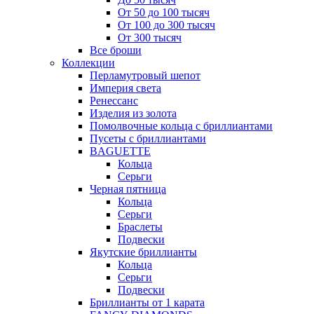
От 50 до 100 тысяч
От 100 до 300 тысяч
От 300 тысяч
Все броши
Коллекции
Перламутровый шепот
Империя света
Ренессанс
Изделия из золота
Помолвочные кольца с бриллиантами
Пусеты с бриллиантами
BAGUETTE
Кольца
Серьги
Черная пятница
Кольца
Серьги
Браслеты
Подвески
Якутские бриллианты
Кольца
Серьги
Подвески
Бриллианты от 1 карата