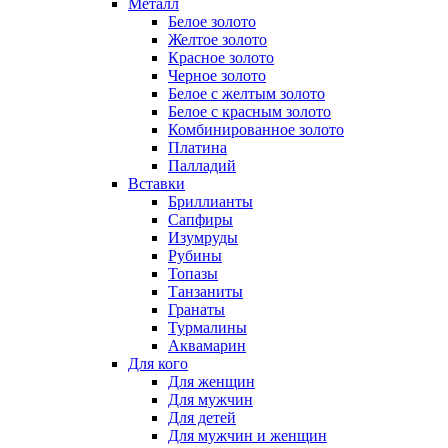
Металл
Белое золото
Желтое золото
Красное золото
Черное золото
Белое с желтым золото
Белое с красным золото
Комбинированное золото
Платина
Палладий
Вставки
Бриллианты
Сапфиры
Изумруды
Рубины
Топазы
Танзаниты
Гранаты
Турмалины
Аквамарин
Для кого
Для женщин
Для мужчин
Для детей
Для мужчин и женщин