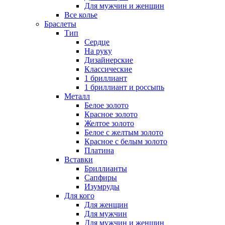
Для мужчин и женщин
Все колье
Браслеты
Тип
Сердце
На руку
Дизайнерские
Классические
1 бриллиант
1 бриллиант и россыпь
Металл
Белое золото
Красное золото
Желтое золото
Белое с желтым золото
Красное с белым золото
Платина
Вставки
Бриллианты
Сапфиры
Изумруды
Для кого
Для женщин
Для мужчин
Для мужчин и женщин