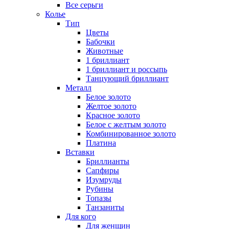
Все серьги
Колье
Тип
Цветы
Бабочки
Животные
1 бриллиант
1 бриллиант и россыпь
Танцующий бриллиант
Металл
Белое золото
Желтое золото
Красное золото
Белое с желтым золото
Комбинированное золото
Платина
Вставки
Бриллианты
Сапфиры
Изумруды
Рубины
Топазы
Танзаниты
Для кого
Для женщин