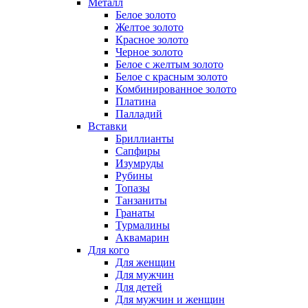
Металл
Белое золото
Желтое золото
Красное золото
Черное золото
Белое с желтым золото
Белое с красным золото
Комбинированное золото
Платина
Палладий
Вставки
Бриллианты
Сапфиры
Изумруды
Рубины
Топазы
Танзаниты
Гранаты
Турмалины
Аквамарин
Для кого
Для женщин
Для мужчин
Для детей
Для мужчин и женщин