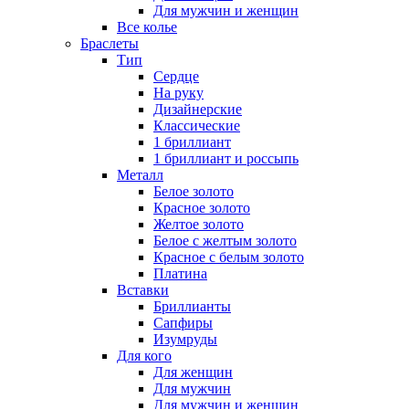
Для мужчин и женщин
Все колье
Браслеты
Тип
Сердце
На руку
Дизайнерские
Классические
1 бриллиант
1 бриллиант и россыпь
Металл
Белое золото
Красное золото
Желтое золото
Белое с желтым золото
Красное с белым золото
Платина
Вставки
Бриллианты
Сапфиры
Изумруды
Для кого
Для женщин
Для мужчин
Для мужчин и женщин