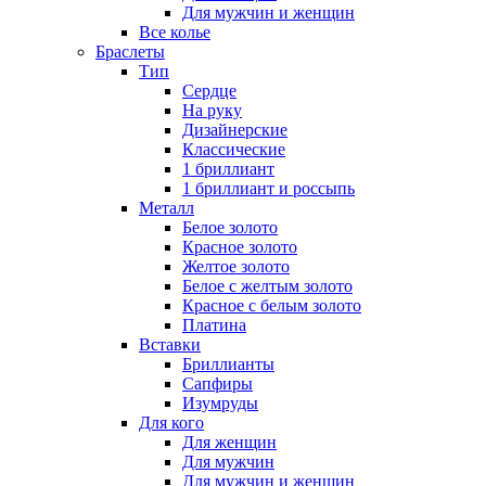
Для мужчин и женщин
Все колье
Браслеты
Тип
Сердце
На руку
Дизайнерские
Классические
1 бриллиант
1 бриллиант и россыпь
Металл
Белое золото
Красное золото
Желтое золото
Белое с желтым золото
Красное с белым золото
Платина
Вставки
Бриллианты
Сапфиры
Изумруды
Для кого
Для женщин
Для мужчин
Для мужчин и женщин