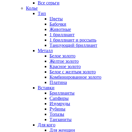
Все серьги
Колье
Тип
Цветы
Бабочки
Животные
1 бриллиант
1 бриллиант и россыпь
Танцующий бриллиант
Металл
Белое золото
Желтое золото
Красное золото
Белое с желтым золото
Комбинированное золото
Платина
Вставки
Бриллианты
Сапфиры
Изумруды
Рубины
Топазы
Танзаниты
Для кого
Для женщин