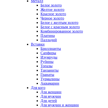
Металл
Белое золото
Желтое золото
Красное золото
Черное золото
Белое с желтым золото
Белое с красным золото
Комбинированное золото
Платина
Палладий
Вставки
Бриллианты
Сапфиры
Изумруды
Рубины
Топазы
Танзаниты
Гранаты
Турмалины
Аквамарин
Для кого
Для женщин
Для мужчин
Для детей
Для мужчин и женщин