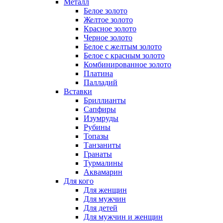
Металл
Белое золото
Желтое золото
Красное золото
Черное золото
Белое с желтым золото
Белое с красным золото
Комбинированное золото
Платина
Палладий
Вставки
Бриллианты
Сапфиры
Изумруды
Рубины
Топазы
Танзаниты
Гранаты
Турмалины
Аквамарин
Для кого
Для женщин
Для мужчин
Для детей
Для мужчин и женщин