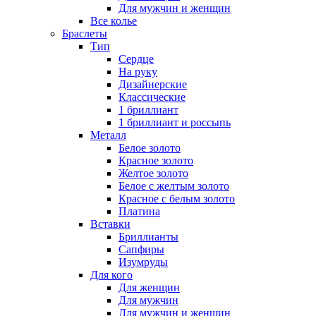
Для мужчин и женщин
Все колье
Браслеты
Тип
Сердце
На руку
Дизайнерские
Классические
1 бриллиант
1 бриллиант и россыпь
Металл
Белое золото
Красное золото
Желтое золото
Белое с желтым золото
Красное с белым золото
Платина
Вставки
Бриллианты
Сапфиры
Изумруды
Для кого
Для женщин
Для мужчин
Для мужчин и женщин