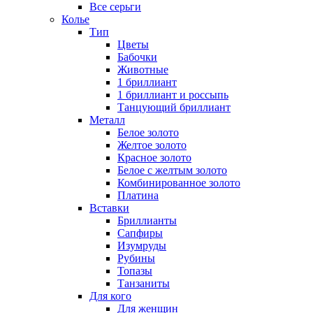
Все серьги
Колье
Тип
Цветы
Бабочки
Животные
1 бриллиант
1 бриллиант и россыпь
Танцующий бриллиант
Металл
Белое золото
Желтое золото
Красное золото
Белое с желтым золото
Комбинированное золото
Платина
Вставки
Бриллианты
Сапфиры
Изумруды
Рубины
Топазы
Танзаниты
Для кого
Для женщин