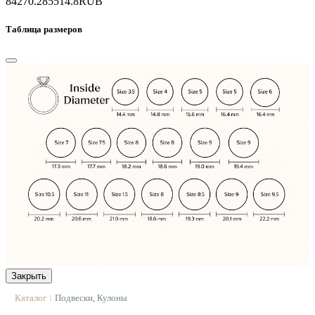
84270.2
85514.8
RUB
Таблица размеров
Закрыть
Каталог
Подвески, Кулоны
|