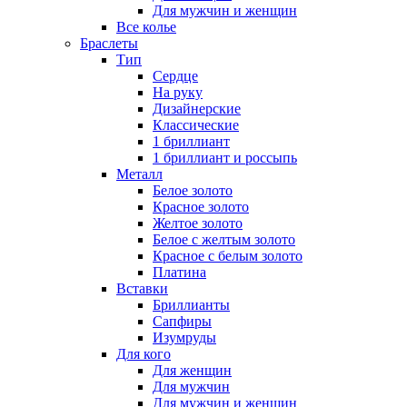
Для мужчин и женщин
Все колье
Браслеты
Тип
Сердце
На руку
Дизайнерские
Классические
1 бриллиант
1 бриллиант и россыпь
Металл
Белое золото
Красное золото
Желтое золото
Белое с желтым золото
Красное с белым золото
Платина
Вставки
Бриллианты
Сапфиры
Изумруды
Для кого
Для женщин
Для мужчин
Для мужчин и женщин