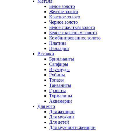
Металл
Белое золото
Желтое золото
Красное золото
Черное золото
Белое с желтым золото
Белое с красным золото
Комбинированное золото
Платина
Палладий
Вставки
Бриллианты
Сапфиры
Изумруды
Рубины
Топазы
Танзаниты
Гранаты
Турмалины
Аквамарин
Для кого
Для женщин
Для мужчин
Для детей
Для мужчин и женщин