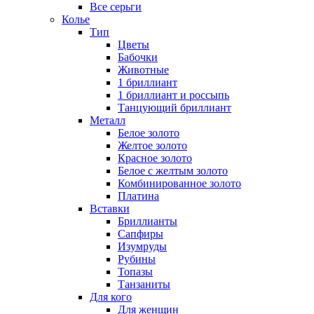
Все серьги
Колье
Тип
Цветы
Бабочки
Животные
1 бриллиант
1 бриллиант и россыпь
Танцующий бриллиант
Металл
Белое золото
Желтое золото
Красное золото
Белое с желтым золото
Комбинированное золото
Платина
Вставки
Бриллианты
Сапфиры
Изумруды
Рубины
Топазы
Танзаниты
Для кого
Для женщин