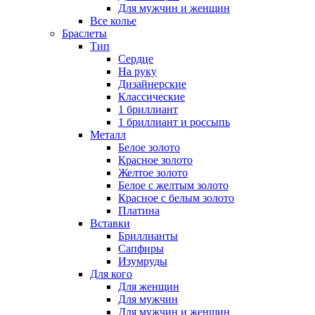
Для мужчин и женщин
Все колье
Браслеты
Тип
Сердце
На руку
Дизайнерские
Классические
1 бриллиант
1 бриллиант и россыпь
Металл
Белое золото
Красное золото
Желтое золото
Белое с желтым золото
Красное с белым золото
Платина
Вставки
Бриллианты
Сапфиры
Изумруды
Для кого
Для женщин
Для мужчин
Для мужчин и женщин