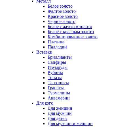
Металл
Белое золото
Желтое золото
Красное золото
Черное золото
Белое с желтым золото
Белое с красным золото
Комбинированное золото
Платина
Палладий
Вставки
Бриллианты
Сапфиры
Изумруды
Рубины
Топазы
Танзаниты
Гранаты
Турмалины
Аквамарин
Для кого
Для женщин
Для мужчин
Для детей
Для мужчин и женщин