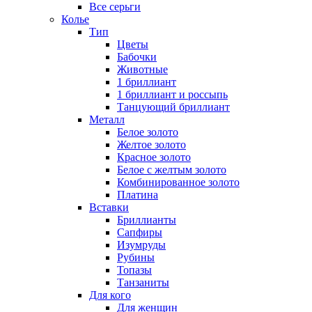
Все серьги
Колье
Тип
Цветы
Бабочки
Животные
1 бриллиант
1 бриллиант и россыпь
Танцующий бриллиант
Металл
Белое золото
Желтое золото
Красное золото
Белое с желтым золото
Комбинированное золото
Платина
Вставки
Бриллианты
Сапфиры
Изумруды
Рубины
Топазы
Танзаниты
Для кого
Для женщин