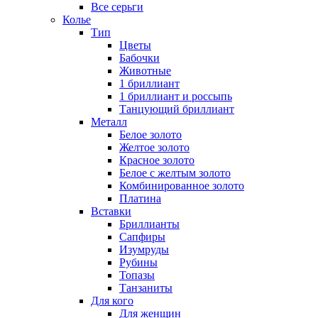
Все серьги
Колье
Тип
Цветы
Бабочки
Животные
1 бриллиант
1 бриллиант и россыпь
Танцующий бриллиант
Металл
Белое золото
Желтое золото
Красное золото
Белое с желтым золото
Комбинированное золото
Платина
Вставки
Бриллианты
Сапфиры
Изумруды
Рубины
Топазы
Танзаниты
Для кого
Для женщин