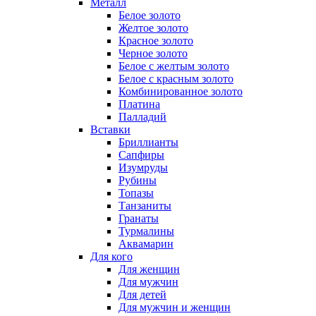
Металл
Белое золото
Желтое золото
Красное золото
Черное золото
Белое с желтым золото
Белое с красным золото
Комбинированное золото
Платина
Палладий
Вставки
Бриллианты
Сапфиры
Изумруды
Рубины
Топазы
Танзаниты
Гранаты
Турмалины
Аквамарин
Для кого
Для женщин
Для мужчин
Для детей
Для мужчин и женщин