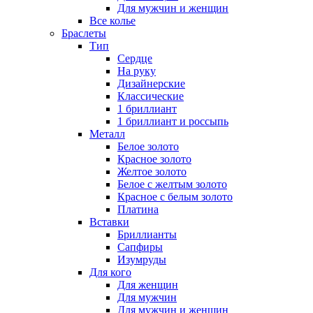
Для мужчин и женщин
Все колье
Браслеты
Тип
Сердце
На руку
Дизайнерские
Классические
1 бриллиант
1 бриллиант и россыпь
Металл
Белое золото
Красное золото
Желтое золото
Белое с желтым золото
Красное с белым золото
Платина
Вставки
Бриллианты
Сапфиры
Изумруды
Для кого
Для женщин
Для мужчин
Для мужчин и женщин