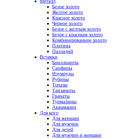
Металл
Белое золото
Желтое золото
Красное золото
Черное золото
Белое с желтым золото
Белое с красным золото
Комбинированное золото
Платина
Палладий
Вставки
Бриллианты
Сапфиры
Изумруды
Рубины
Топазы
Танзаниты
Гранаты
Турмалины
Аквамарин
Для кого
Для женщин
Для мужчин
Для детей
Для мужчин и женщин