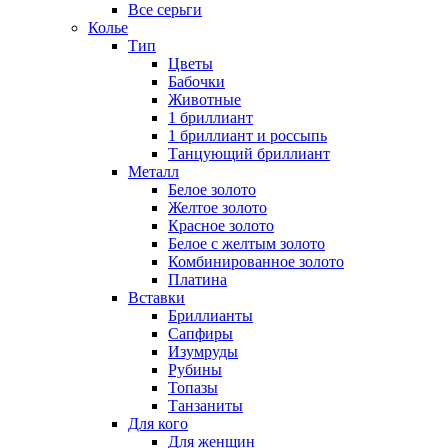
Все серьги
Колье
Тип
Цветы
Бабочки
Животные
1 бриллиант
1 бриллиант и россыпь
Танцующий бриллиант
Металл
Белое золото
Желтое золото
Красное золото
Белое с желтым золото
Комбинированное золото
Платина
Вставки
Бриллианты
Сапфиры
Изумруды
Рубины
Топазы
Танзаниты
Для кого
Для женщин