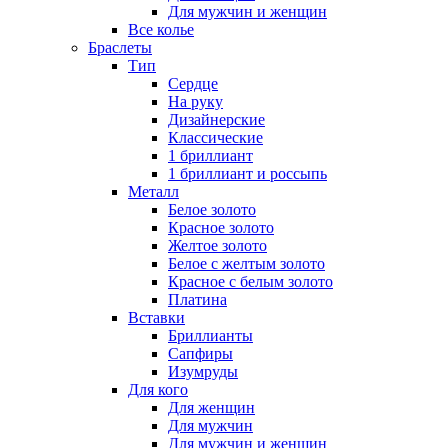
Для мужчин и женщин
Все колье
Браслеты
Тип
Сердце
На руку
Дизайнерские
Классические
1 бриллиант
1 бриллиант и россыпь
Металл
Белое золото
Красное золото
Желтое золото
Белое с желтым золото
Красное с белым золото
Платина
Вставки
Бриллианты
Сапфиры
Изумруды
Для кого
Для женщин
Для мужчин
Для мужчин и женщин