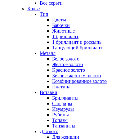
Все серьги
Колье
Тип
Цветы
Бабочки
Животные
1 бриллиант
1 бриллиант и россыпь
Танцующий бриллиант
Металл
Белое золото
Желтое золото
Красное золото
Белое с желтым золото
Комбинированное золото
Платина
Вставки
Бриллианты
Сапфиры
Изумруды
Рубины
Топазы
Танзаниты
Для кого
Для женщин