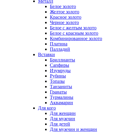
Металл
Белое золото
Желтое золото
Красное золото
Черное золото
Белое с желтым золото
Белое с красным золото
Комбинированное золото
Платина
Палладий
Вставки
Бриллианты
Сапфиры
Изумруды
Рубины
Топазы
Танзаниты
Гранаты
Турмалины
Аквамарин
Для кого
Для женщин
Для мужчин
Для детей
Для мужчин и женщин