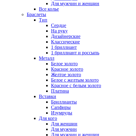
Для мужчин и женщин
Все колье
Браслеты
Тип
Сердце
На руку
Дизайнерские
Классические
1 бриллиант
1 бриллиант и россыпь
Металл
Белое золото
Красное золото
Желтое золото
Белое с желтым золото
Красное с белым золото
Платина
Вставки
Бриллианты
Сапфиры
Изумруды
Для кого
Для женщин
Для мужчин
Для мужчин и женщин