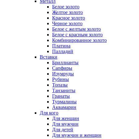
Металл
Белое золото
Желтое золото
Красное золото
Черное золото
Белое с желтым золото
Белое с красным золото
Комбинированное золото
Платина
Палладий
Вставки
Бриллианты
Сапфиры
Изумруды
Рубины
Топазы
Танзаниты
Гранаты
Турмалины
Аквамарин
Для кого
Для женщин
Для мужчин
Для детей
Для мужчин и женщин