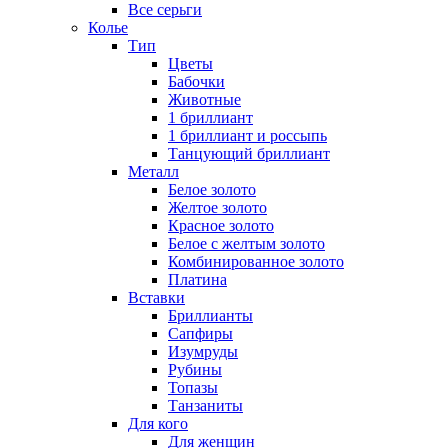
Все серьги
Колье
Тип
Цветы
Бабочки
Животные
1 бриллиант
1 бриллиант и россыпь
Танцующий бриллиант
Металл
Белое золото
Желтое золото
Красное золото
Белое с желтым золото
Комбинированное золото
Платина
Вставки
Бриллианты
Сапфиры
Изумруды
Рубины
Топазы
Танзаниты
Для кого
Для женщин