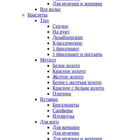
Для мужчин и женщин
Все колье
Браслеты
Тип
Сердце
На руку
Дизайнерские
Классические
1 бриллиант
1 бриллиант и россыпь
Металл
Белое золото
Красное золото
Желтое золото
Белое с желтым золото
Красное с белым золото
Платина
Вставки
Бриллианты
Сапфиры
Изумруды
Для кого
Для женщин
Для мужчин
Для мужчин и женщин