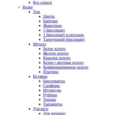
Все серьги
Колье
Тип
Цветы
Бабочки
Животные
1 бриллиант
1 бриллиант и россыпь
Танцующий бриллиант
Металл
Белое золото
Желтое золото
Красное золото
Белое с желтым золото
Комбинированное золото
Платина
Вставки
Бриллианты
Сапфиры
Изумруды
Рубины
Топазы
Танзаниты
Для кого
Для женщин