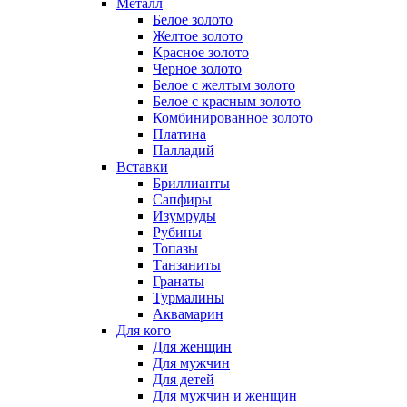
Металл
Белое золото
Желтое золото
Красное золото
Черное золото
Белое с желтым золото
Белое с красным золото
Комбинированное золото
Платина
Палладий
Вставки
Бриллианты
Сапфиры
Изумруды
Рубины
Топазы
Танзаниты
Гранаты
Турмалины
Аквамарин
Для кого
Для женщин
Для мужчин
Для детей
Для мужчин и женщин