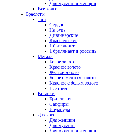
Для мужчин и женщин
Все колье
Браслеты
Тип
Сердце
На руку
Дизайнерские
Классические
1 бриллиант
1 бриллиант и россыпь
Металл
Белое золото
Красное золото
Желтое золото
Белое с желтым золото
Красное с белым золото
Платина
Вставки
Бриллианты
Сапфиры
Изумруды
Для кого
Для женщин
Для мужчин
Для мужчин и женщин