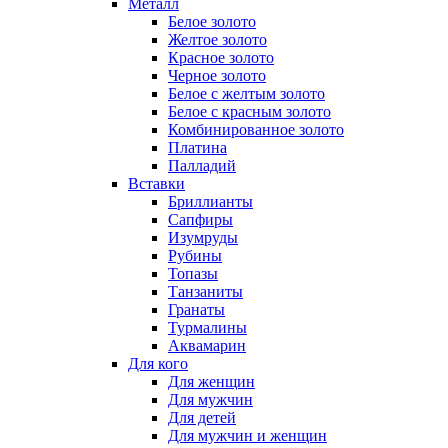
Металл
Белое золото
Желтое золото
Красное золото
Черное золото
Белое с желтым золото
Белое с красным золото
Комбинированное золото
Платина
Палладий
Вставки
Бриллианты
Сапфиры
Изумруды
Рубины
Топазы
Танзаниты
Гранаты
Турмалины
Аквамарин
Для кого
Для женщин
Для мужчин
Для детей
Для мужчин и женщин