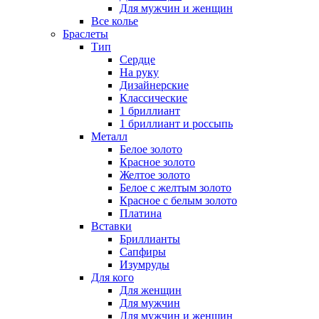
Для мужчин и женщин
Все колье
Браслеты
Тип
Сердце
На руку
Дизайнерские
Классические
1 бриллиант
1 бриллиант и россыпь
Металл
Белое золото
Красное золото
Желтое золото
Белое с желтым золото
Красное с белым золото
Платина
Вставки
Бриллианты
Сапфиры
Изумруды
Для кого
Для женщин
Для мужчин
Для мужчин и женщин