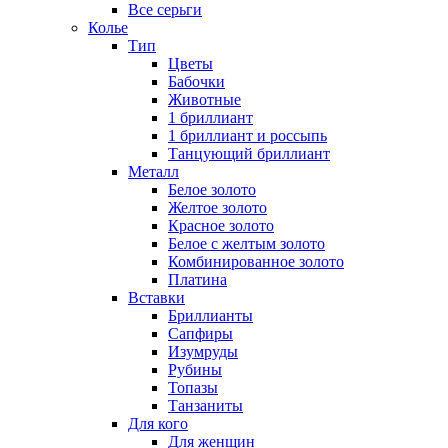
Все серьги
Колье
Тип
Цветы
Бабочки
Животные
1 бриллиант
1 бриллиант и россыпь
Танцующий бриллиант
Металл
Белое золото
Желтое золото
Красное золото
Белое с желтым золото
Комбинированное золото
Платина
Вставки
Бриллианты
Сапфиры
Изумруды
Рубины
Топазы
Танзаниты
Для кого
Для женщин