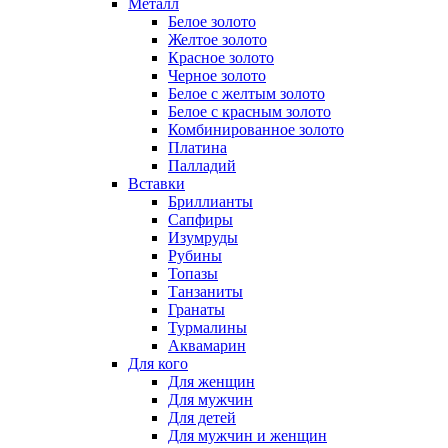
Металл
Белое золото
Желтое золото
Красное золото
Черное золото
Белое с желтым золото
Белое с красным золото
Комбинированное золото
Платина
Палладий
Вставки
Бриллианты
Сапфиры
Изумруды
Рубины
Топазы
Танзаниты
Гранаты
Турмалины
Аквамарин
Для кого
Для женщин
Для мужчин
Для детей
Для мужчин и женщин