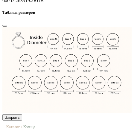
60057.2
63319.2
RUB
Таблица размеров
Закрыть
Каталог
Кольца
|