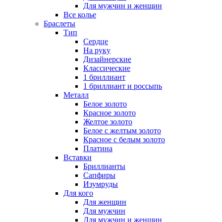
Для мужчин и женщин
Все колье
Браслеты
Тип
Сердце
На руку
Дизайнерские
Классические
1 бриллиант
1 бриллиант и россыпь
Металл
Белое золото
Красное золото
Желтое золото
Белое с желтым золото
Красное с белым золото
Платина
Вставки
Бриллианты
Сапфиры
Изумруды
Для кого
Для женщин
Для мужчин
Для мужчин и женщин