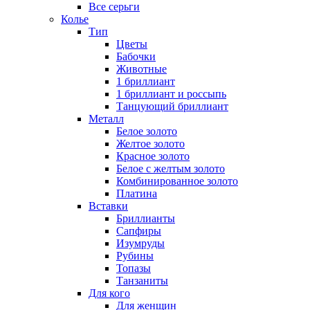
Все серьги
Колье
Тип
Цветы
Бабочки
Животные
1 бриллиант
1 бриллиант и россыпь
Танцующий бриллиант
Металл
Белое золото
Желтое золото
Красное золото
Белое с желтым золото
Комбинированное золото
Платина
Вставки
Бриллианты
Сапфиры
Изумруды
Рубины
Топазы
Танзаниты
Для кого
Для женщин