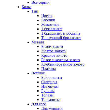
Все серьги
Колье
Тип
Цветы
Бабочки
Животные
1 бриллиант
1 бриллиант и россыпь
Танцующий бриллиант
Металл
Белое золото
Желтое золото
Красное золото
Белое с желтым золото
Комбинированное золото
Платина
Вставки
Бриллианты
Сапфиры
Изумруды
Рубины
Топазы
Танзаниты
Для кого
Для женщин