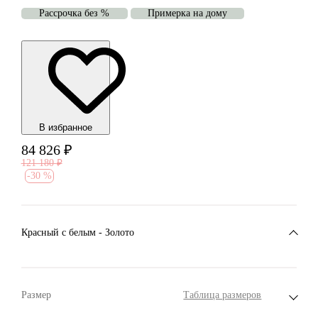
Рассрочка без %
Примерка на дому
В избранноe
84 826
₽
121 180
₽
-
30 %
Красный c белым - Золото
Размер
Таблица размеров