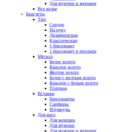
Для мужчин и женщин
Все колье
Браслеты
Тип
Сердце
На руку
Дизайнерские
Классические
1 бриллиант
1 бриллиант и россыпь
Металл
Белое золото
Красное золото
Желтое золото
Белое с желтым золото
Красное с белым золото
Платина
Вставки
Бриллианты
Сапфиры
Изумруды
Для кого
Для женщин
Для мужчин
Для мужчин и женщин