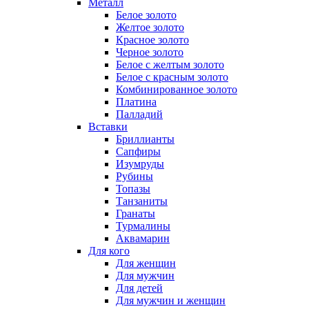
Металл
Белое золото
Желтое золото
Красное золото
Черное золото
Белое с желтым золото
Белое с красным золото
Комбинированное золото
Платина
Палладий
Вставки
Бриллианты
Сапфиры
Изумруды
Рубины
Топазы
Танзаниты
Гранаты
Турмалины
Аквамарин
Для кого
Для женщин
Для мужчин
Для детей
Для мужчин и женщин