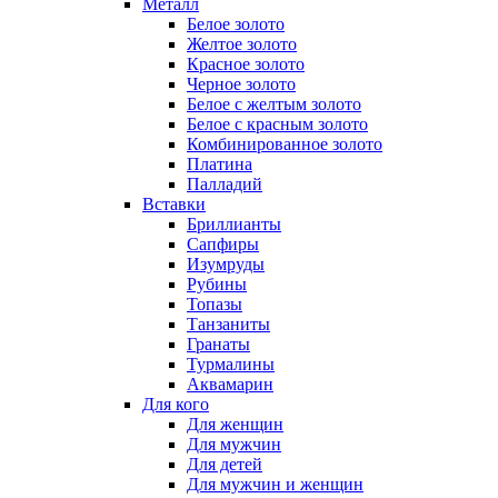
Металл
Белое золото
Желтое золото
Красное золото
Черное золото
Белое с желтым золото
Белое с красным золото
Комбинированное золото
Платина
Палладий
Вставки
Бриллианты
Сапфиры
Изумруды
Рубины
Топазы
Танзаниты
Гранаты
Турмалины
Аквамарин
Для кого
Для женщин
Для мужчин
Для детей
Для мужчин и женщин