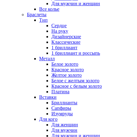
Для мужчин и женщин
Все колье
Браслеты
Тип
Сердце
На руку
Дизайнерские
Классические
1 бриллиант
1 бриллиант и россыпь
Металл
Белое золото
Красное золото
Желтое золото
Белое с желтым золото
Красное с белым золото
Платина
Вставки
Бриллианты
Сапфиры
Изумруды
Для кого
Для женщин
Для мужчин
Для мужчин и женщин