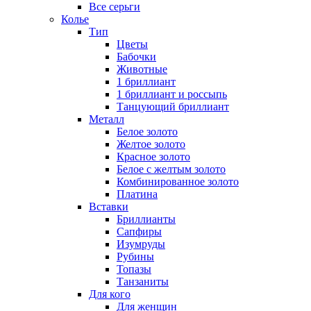
Все серьги
Колье
Тип
Цветы
Бабочки
Животные
1 бриллиант
1 бриллиант и россыпь
Танцующий бриллиант
Металл
Белое золото
Желтое золото
Красное золото
Белое с желтым золото
Комбинированное золото
Платина
Вставки
Бриллианты
Сапфиры
Изумруды
Рубины
Топазы
Танзаниты
Для кого
Для женщин