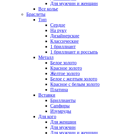
Для мужчин и женщин
Все колье
Браслеты
Тип
Сердце
На руку
Дизайнерские
Классические
1 бриллиант
1 бриллиант и россыпь
Металл
Белое золото
Красное золото
Желтое золото
Белое с желтым золото
Красное с белым золото
Платина
Вставки
Бриллианты
Сапфиры
Изумруды
Для кого
Для женщин
Для мужчин
Для мужчин и женщин