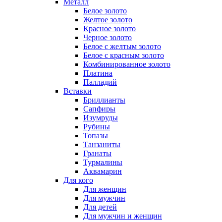
Металл
Белое золото
Желтое золото
Красное золото
Черное золото
Белое с желтым золото
Белое с красным золото
Комбинированное золото
Платина
Палладий
Вставки
Бриллианты
Сапфиры
Изумруды
Рубины
Топазы
Танзаниты
Гранаты
Турмалины
Аквамарин
Для кого
Для женщин
Для мужчин
Для детей
Для мужчин и женщин