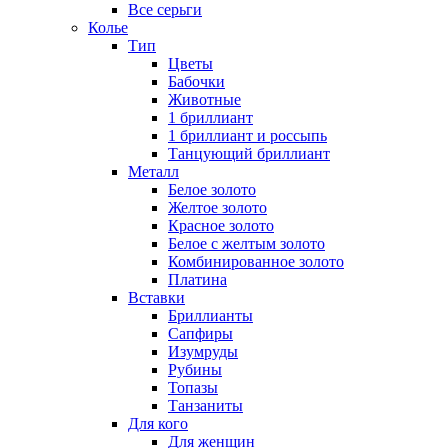
Все серьги
Колье
Тип
Цветы
Бабочки
Животные
1 бриллиант
1 бриллиант и россыпь
Танцующий бриллиант
Металл
Белое золото
Желтое золото
Красное золото
Белое с желтым золото
Комбинированное золото
Платина
Вставки
Бриллианты
Сапфиры
Изумруды
Рубины
Топазы
Танзаниты
Для кого
Для женщин