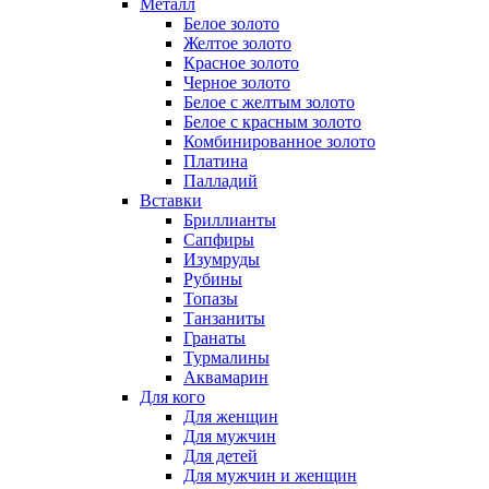
Металл
Белое золото
Желтое золото
Красное золото
Черное золото
Белое с желтым золото
Белое с красным золото
Комбинированное золото
Платина
Палладий
Вставки
Бриллианты
Сапфиры
Изумруды
Рубины
Топазы
Танзаниты
Гранаты
Турмалины
Аквамарин
Для кого
Для женщин
Для мужчин
Для детей
Для мужчин и женщин