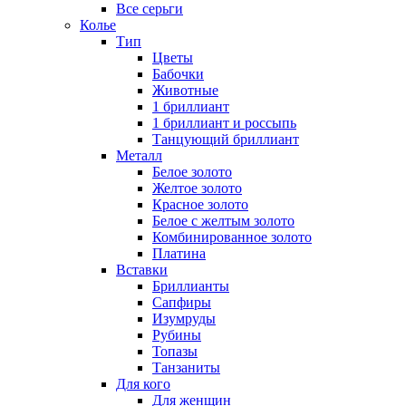
Все серьги
Колье
Тип
Цветы
Бабочки
Животные
1 бриллиант
1 бриллиант и россыпь
Танцующий бриллиант
Металл
Белое золото
Желтое золото
Красное золото
Белое с желтым золото
Комбинированное золото
Платина
Вставки
Бриллианты
Сапфиры
Изумруды
Рубины
Топазы
Танзаниты
Для кого
Для женщин