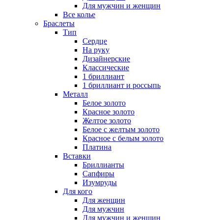
Для мужчин и женщин
Все колье
Браслеты
Тип
Сердце
На руку
Дизайнерские
Классические
1 бриллиант
1 бриллиант и россыпь
Металл
Белое золото
Красное золото
Желтое золото
Белое с желтым золото
Красное с белым золото
Платина
Вставки
Бриллианты
Сапфиры
Изумруды
Для кого
Для женщин
Для мужчин
Для мужчин и женщин