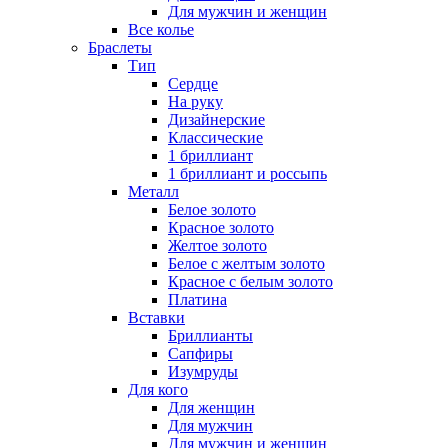
Для мужчин и женщин
Все колье
Браслеты
Тип
Сердце
На руку
Дизайнерские
Классические
1 бриллиант
1 бриллиант и россыпь
Металл
Белое золото
Красное золото
Желтое золото
Белое с желтым золото
Красное с белым золото
Платина
Вставки
Бриллианты
Сапфиры
Изумруды
Для кого
Для женщин
Для мужчин
Для мужчин и женщин