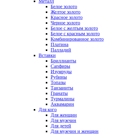
Металл
Белое золото
Желтое золото
Красное золото
Черное золото
Белое с желтым золото
Белое с красным золото
Комбинированное золото
Платина
Палладий
Вставки
Бриллианты
Сапфиры
Изумруды
Рубины
Топазы
Танзаниты
Гранаты
Турмалины
Аквамарин
Для кого
Для женщин
Для мужчин
Для детей
Для мужчин и женщин