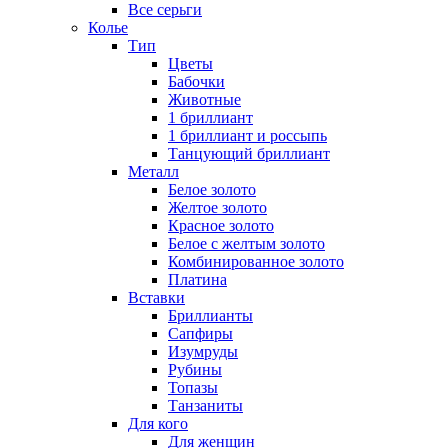
Все серьги
Колье
Тип
Цветы
Бабочки
Животные
1 бриллиант
1 бриллиант и россыпь
Танцующий бриллиант
Металл
Белое золото
Желтое золото
Красное золото
Белое с желтым золото
Комбинированное золото
Платина
Вставки
Бриллианты
Сапфиры
Изумруды
Рубины
Топазы
Танзаниты
Для кого
Для женщин