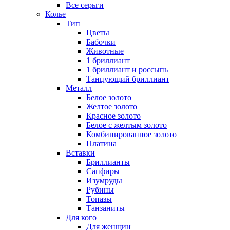
Все серьги
Колье
Тип
Цветы
Бабочки
Животные
1 бриллиант
1 бриллиант и россыпь
Танцующий бриллиант
Металл
Белое золото
Желтое золото
Красное золото
Белое с желтым золото
Комбинированное золото
Платина
Вставки
Бриллианты
Сапфиры
Изумруды
Рубины
Топазы
Танзаниты
Для кого
Для женщин