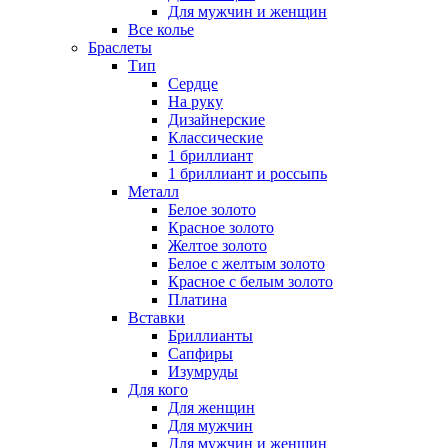
Для мужчин и женщин
Все колье
Браслеты
Тип
Сердце
На руку
Дизайнерские
Классические
1 бриллиант
1 бриллиант и россыпь
Металл
Белое золото
Красное золото
Желтое золото
Белое с желтым золото
Красное с белым золото
Платина
Вставки
Бриллианты
Сапфиры
Изумруды
Для кого
Для женщин
Для мужчин
Для мужчин и женщин