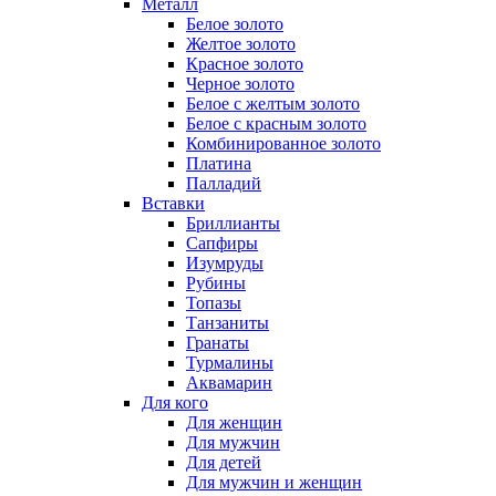
Металл
Белое золото
Желтое золото
Красное золото
Черное золото
Белое с желтым золото
Белое с красным золото
Комбинированное золото
Платина
Палладий
Вставки
Бриллианты
Сапфиры
Изумруды
Рубины
Топазы
Танзаниты
Гранаты
Турмалины
Аквамарин
Для кого
Для женщин
Для мужчин
Для детей
Для мужчин и женщин