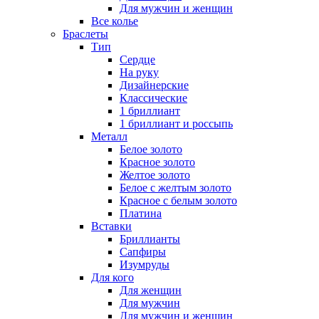
Для мужчин и женщин
Все колье
Браслеты
Тип
Сердце
На руку
Дизайнерские
Классические
1 бриллиант
1 бриллиант и россыпь
Металл
Белое золото
Красное золото
Желтое золото
Белое с желтым золото
Красное с белым золото
Платина
Вставки
Бриллианты
Сапфиры
Изумруды
Для кого
Для женщин
Для мужчин
Для мужчин и женщин