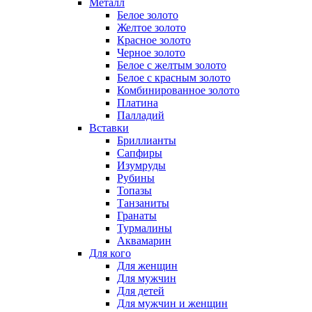
Металл
Белое золото
Желтое золото
Красное золото
Черное золото
Белое с желтым золото
Белое с красным золото
Комбинированное золото
Платина
Палладий
Вставки
Бриллианты
Сапфиры
Изумруды
Рубины
Топазы
Танзаниты
Гранаты
Турмалины
Аквамарин
Для кого
Для женщин
Для мужчин
Для детей
Для мужчин и женщин