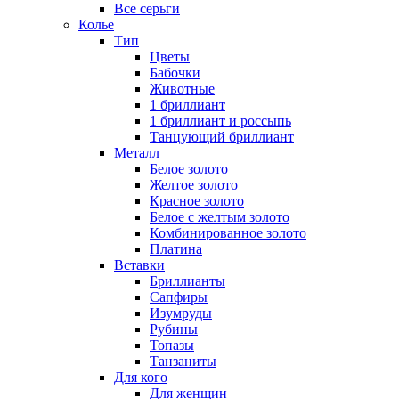
Все серьги
Колье
Тип
Цветы
Бабочки
Животные
1 бриллиант
1 бриллиант и россыпь
Танцующий бриллиант
Металл
Белое золото
Желтое золото
Красное золото
Белое с желтым золото
Комбинированное золото
Платина
Вставки
Бриллианты
Сапфиры
Изумруды
Рубины
Топазы
Танзаниты
Для кого
Для женщин