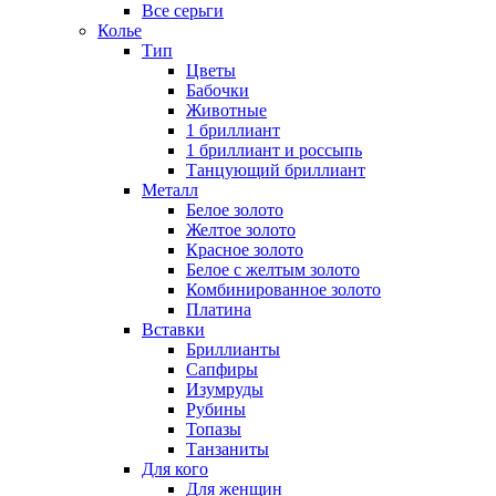
Все серьги
Колье
Тип
Цветы
Бабочки
Животные
1 бриллиант
1 бриллиант и россыпь
Танцующий бриллиант
Металл
Белое золото
Желтое золото
Красное золото
Белое с желтым золото
Комбинированное золото
Платина
Вставки
Бриллианты
Сапфиры
Изумруды
Рубины
Топазы
Танзаниты
Для кого
Для женщин