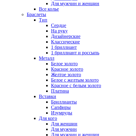
Для мужчин и женщин
Все колье
Браслеты
Тип
Сердце
На руку
Дизайнерские
Классические
1 бриллиант
1 бриллиант и россыпь
Металл
Белое золото
Красное золото
Желтое золото
Белое с желтым золото
Красное с белым золото
Платина
Вставки
Бриллианты
Сапфиры
Изумруды
Для кого
Для женщин
Для мужчин
Для мужчин и женщин