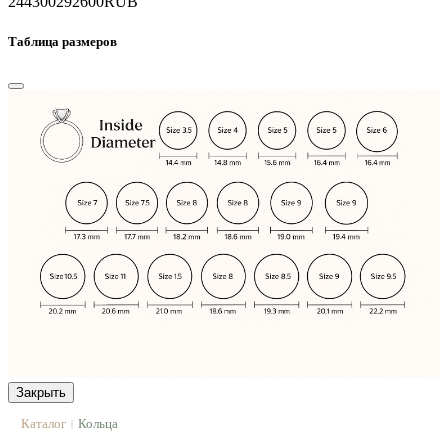
244300
292600
RUB
Таблица размеров
Закрыть
Каталог
Кольца
|