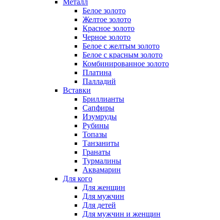
Металл
Белое золото
Желтое золото
Красное золото
Черное золото
Белое с желтым золото
Белое с красным золото
Комбинированное золото
Платина
Палладий
Вставки
Бриллианты
Сапфиры
Изумруды
Рубины
Топазы
Танзаниты
Гранаты
Турмалины
Аквамарин
Для кого
Для женщин
Для мужчин
Для детей
Для мужчин и женщин