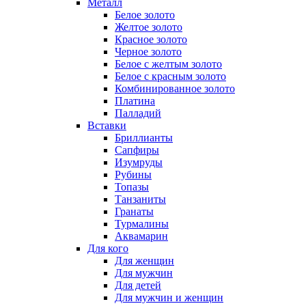
Металл
Белое золото
Желтое золото
Красное золото
Черное золото
Белое с желтым золото
Белое с красным золото
Комбинированное золото
Платина
Палладий
Вставки
Бриллианты
Сапфиры
Изумруды
Рубины
Топазы
Танзаниты
Гранаты
Турмалины
Аквамарин
Для кого
Для женщин
Для мужчин
Для детей
Для мужчин и женщин