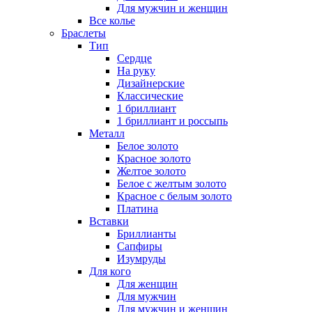
Для мужчин и женщин
Все колье
Браслеты
Тип
Сердце
На руку
Дизайнерские
Классические
1 бриллиант
1 бриллиант и россыпь
Металл
Белое золото
Красное золото
Желтое золото
Белое с желтым золото
Красное с белым золото
Платина
Вставки
Бриллианты
Сапфиры
Изумруды
Для кого
Для женщин
Для мужчин
Для мужчин и женщин