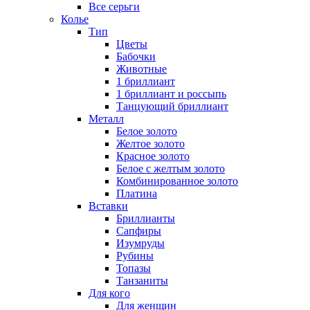
Все серьги
Колье
Тип
Цветы
Бабочки
Животные
1 бриллиант
1 бриллиант и россыпь
Танцующий бриллиант
Металл
Белое золото
Желтое золото
Красное золото
Белое с желтым золото
Комбинированное золото
Платина
Вставки
Бриллианты
Сапфиры
Изумруды
Рубины
Топазы
Танзаниты
Для кого
Для женщин