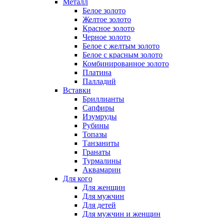
Металл
Белое золото
Желтое золото
Красное золото
Черное золото
Белое с желтым золото
Белое с красным золото
Комбинированное золото
Платина
Палладий
Вставки
Бриллианты
Сапфиры
Изумруды
Рубины
Топазы
Танзаниты
Гранаты
Турмалины
Аквамарин
Для кого
Для женщин
Для мужчин
Для детей
Для мужчин и женщин