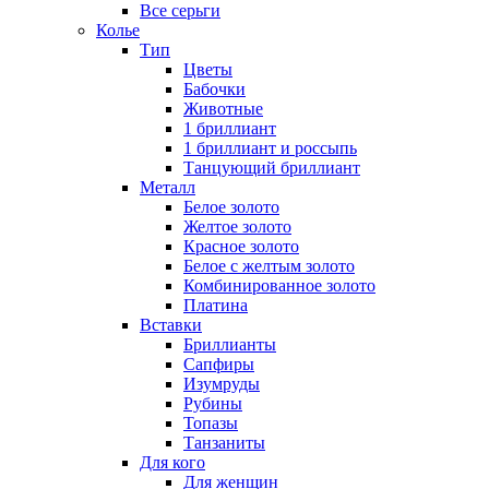
Все серьги
Колье
Тип
Цветы
Бабочки
Животные
1 бриллиант
1 бриллиант и россыпь
Танцующий бриллиант
Металл
Белое золото
Желтое золото
Красное золото
Белое с желтым золото
Комбинированное золото
Платина
Вставки
Бриллианты
Сапфиры
Изумруды
Рубины
Топазы
Танзаниты
Для кого
Для женщин