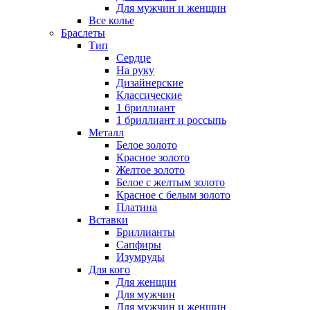
Для мужчин и женщин
Все колье
Браслеты
Тип
Сердце
На руку
Дизайнерские
Классические
1 бриллиант
1 бриллиант и россыпь
Металл
Белое золото
Красное золото
Желтое золото
Белое с желтым золото
Красное с белым золото
Платина
Вставки
Бриллианты
Сапфиры
Изумруды
Для кого
Для женщин
Для мужчин
Для мужчин и женщин