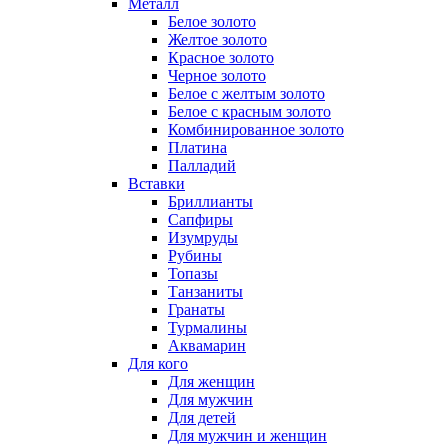
Металл
Белое золото
Желтое золото
Красное золото
Черное золото
Белое с желтым золото
Белое с красным золото
Комбинированное золото
Платина
Палладий
Вставки
Бриллианты
Сапфиры
Изумруды
Рубины
Топазы
Танзаниты
Гранаты
Турмалины
Аквамарин
Для кого
Для женщин
Для мужчин
Для детей
Для мужчин и женщин