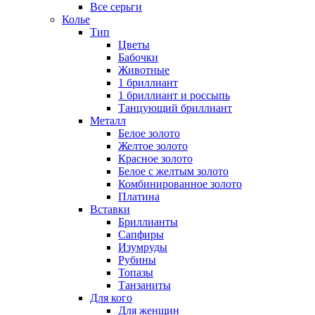
Все серьги
Колье
Тип
Цветы
Бабочки
Животные
1 бриллиант
1 бриллиант и россыпь
Танцующий бриллиант
Металл
Белое золото
Желтое золото
Красное золото
Белое с желтым золото
Комбинированное золото
Платина
Вставки
Бриллианты
Сапфиры
Изумруды
Рубины
Топазы
Танзаниты
Для кого
Для женщин