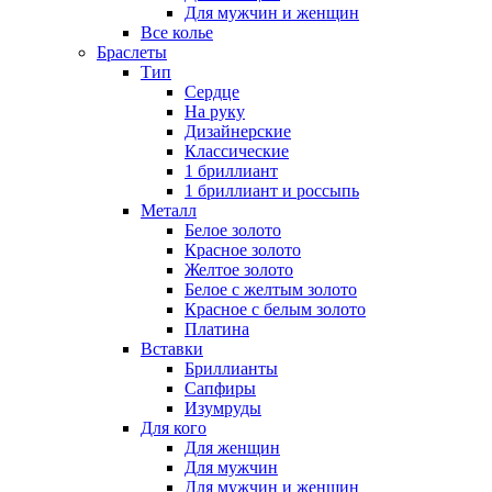
Для мужчин и женщин
Все колье
Браслеты
Тип
Сердце
На руку
Дизайнерские
Классические
1 бриллиант
1 бриллиант и россыпь
Металл
Белое золото
Красное золото
Желтое золото
Белое с желтым золото
Красное с белым золото
Платина
Вставки
Бриллианты
Сапфиры
Изумруды
Для кого
Для женщин
Для мужчин
Для мужчин и женщин