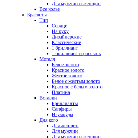
Для мужчин и женщин
Все колье
Браслеты
Тип
Сердце
На руку
Дизайнерские
Классические
1 бриллиант
1 бриллиант и россыпь
Металл
Белое золото
Красное золото
Желтое золото
Белое с желтым золото
Красное с белым золото
Платина
Вставки
Бриллианты
Сапфиры
Изумруды
Для кого
Для женщин
Для мужчин
Для мужчин и женщин