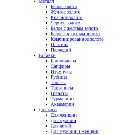
Металл
Белое золото
Желтое золото
Красное золото
Черное золото
Белое с желтым золото
Белое с красным золото
Комбинированное золото
Платина
Палладий
Вставки
Бриллианты
Сапфиры
Изумруды
Рубины
Топазы
Танзаниты
Гранаты
Турмалины
Аквамарин
Для кого
Для женщин
Для мужчин
Для детей
Для мужчин и женщин