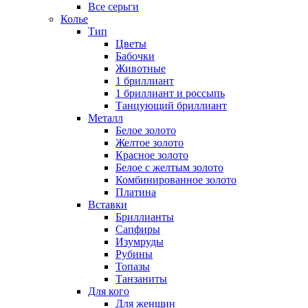
Все серьги
Колье
Тип
Цветы
Бабочки
Животные
1 бриллиант
1 бриллиант и россыпь
Танцующий бриллиант
Металл
Белое золото
Желтое золото
Красное золото
Белое с желтым золото
Комбинированное золото
Платина
Вставки
Бриллианты
Сапфиры
Изумруды
Рубины
Топазы
Танзаниты
Для кого
Для женщин