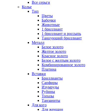
Все серьги
Колье
Тип
Цветы
Бабочки
Животные
1 бриллиант
1 бриллиант и россыпь
Танцующий бриллиант
Металл
Белое золото
Желтое золото
Красное золото
Белое с желтым золото
Комбинированное золото
Платина
Вставки
Бриллианты
Сапфиры
Изумруды
Рубины
Топазы
Танзаниты
Для кого
Для женщин