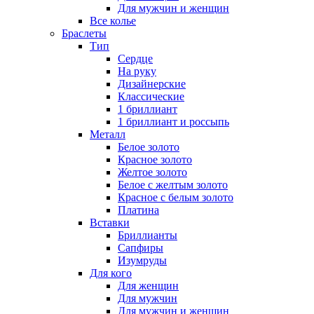
Для мужчин и женщин
Все колье
Браслеты
Тип
Сердце
На руку
Дизайнерские
Классические
1 бриллиант
1 бриллиант и россыпь
Металл
Белое золото
Красное золото
Желтое золото
Белое с желтым золото
Красное с белым золото
Платина
Вставки
Бриллианты
Сапфиры
Изумруды
Для кого
Для женщин
Для мужчин
Для мужчин и женщин