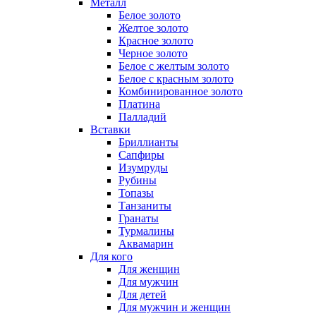
Металл
Белое золото
Желтое золото
Красное золото
Черное золото
Белое с желтым золото
Белое с красным золото
Комбинированное золото
Платина
Палладий
Вставки
Бриллианты
Сапфиры
Изумруды
Рубины
Топазы
Танзаниты
Гранаты
Турмалины
Аквамарин
Для кого
Для женщин
Для мужчин
Для детей
Для мужчин и женщин