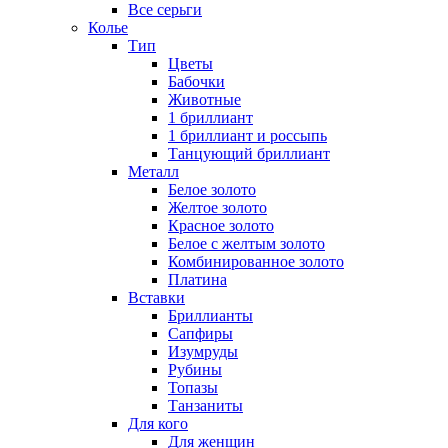
Все серьги
Колье
Тип
Цветы
Бабочки
Животные
1 бриллиант
1 бриллиант и россыпь
Танцующий бриллиант
Металл
Белое золото
Желтое золото
Красное золото
Белое с желтым золото
Комбинированное золото
Платина
Вставки
Бриллианты
Сапфиры
Изумруды
Рубины
Топазы
Танзаниты
Для кого
Для женщин