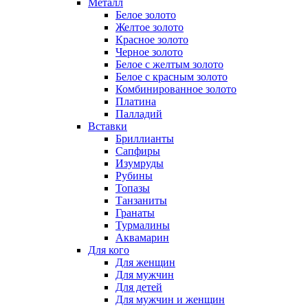
Металл
Белое золото
Желтое золото
Красное золото
Черное золото
Белое с желтым золото
Белое с красным золото
Комбинированное золото
Платина
Палладий
Вставки
Бриллианты
Сапфиры
Изумруды
Рубины
Топазы
Танзаниты
Гранаты
Турмалины
Аквамарин
Для кого
Для женщин
Для мужчин
Для детей
Для мужчин и женщин