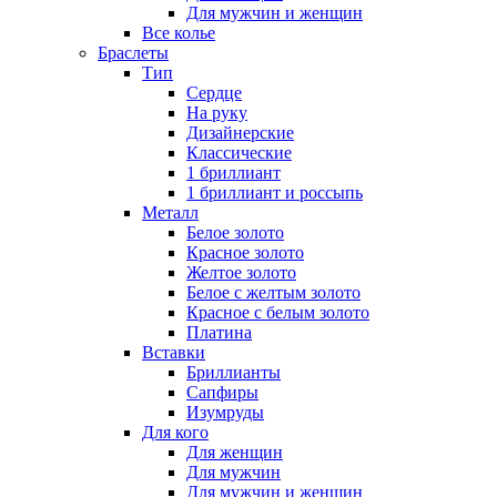
Для мужчин и женщин
Все колье
Браслеты
Тип
Сердце
На руку
Дизайнерские
Классические
1 бриллиант
1 бриллиант и россыпь
Металл
Белое золото
Красное золото
Желтое золото
Белое с желтым золото
Красное с белым золото
Платина
Вставки
Бриллианты
Сапфиры
Изумруды
Для кого
Для женщин
Для мужчин
Для мужчин и женщин