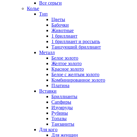
Все серьги
Колье
Тип
Цветы
Бабочки
Животные
1 бриллиант
1 бриллиант и россыпь
Танцующий бриллиант
Металл
Белое золото
Желтое золото
Красное золото
Белое с желтым золото
Комбинированное золото
Платина
Вставки
Бриллианты
Сапфиры
Изумруды
Рубины
Топазы
Танзаниты
Для кого
Для женщин