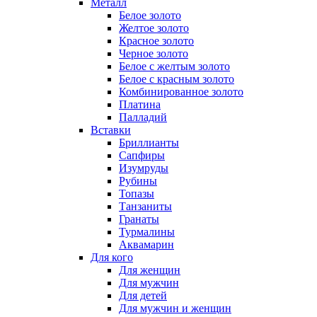
Металл
Белое золото
Желтое золото
Красное золото
Черное золото
Белое с желтым золото
Белое с красным золото
Комбинированное золото
Платина
Палладий
Вставки
Бриллианты
Сапфиры
Изумруды
Рубины
Топазы
Танзаниты
Гранаты
Турмалины
Аквамарин
Для кого
Для женщин
Для мужчин
Для детей
Для мужчин и женщин