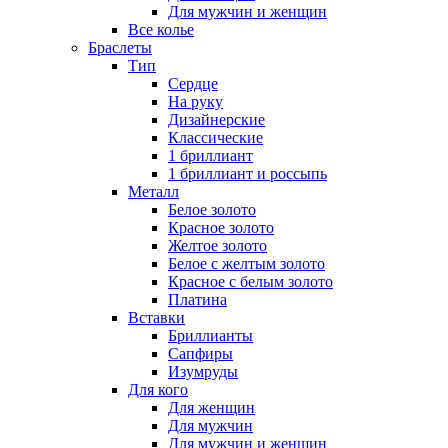
Для мужчин и женщин
Все колье
Браслеты
Тип
Сердце
На руку
Дизайнерские
Классические
1 бриллиант
1 бриллиант и россыпь
Металл
Белое золото
Красное золото
Желтое золото
Белое с желтым золото
Красное с белым золото
Платина
Вставки
Бриллианты
Сапфиры
Изумруды
Для кого
Для женщин
Для мужчин
Для мужчин и женщин