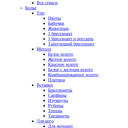
Все серьги
Колье
Тип
Цветы
Бабочки
Животные
1 бриллиант
1 бриллиант и россыпь
Танцующий бриллиант
Металл
Белое золото
Желтое золото
Красное золото
Белое с желтым золото
Комбинированное золото
Платина
Вставки
Бриллианты
Сапфиры
Изумруды
Рубины
Топазы
Танзаниты
Для кого
Для женщин