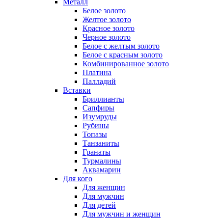
Металл
Белое золото
Желтое золото
Красное золото
Черное золото
Белое с желтым золото
Белое с красным золото
Комбинированное золото
Платина
Палладий
Вставки
Бриллианты
Сапфиры
Изумруды
Рубины
Топазы
Танзаниты
Гранаты
Турмалины
Аквамарин
Для кого
Для женщин
Для мужчин
Для детей
Для мужчин и женщин