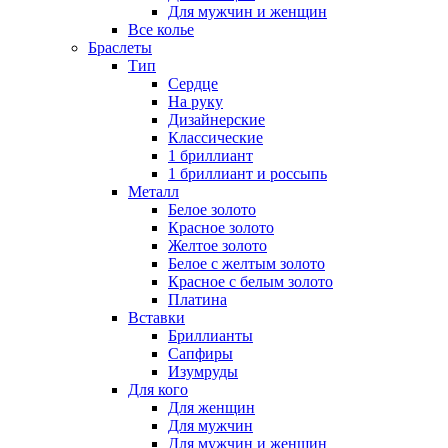
Для мужчин и женщин
Все колье
Браслеты
Тип
Сердце
На руку
Дизайнерские
Классические
1 бриллиант
1 бриллиант и россыпь
Металл
Белое золото
Красное золото
Желтое золото
Белое с желтым золото
Красное с белым золото
Платина
Вставки
Бриллианты
Сапфиры
Изумруды
Для кого
Для женщин
Для мужчин
Для мужчин и женщин