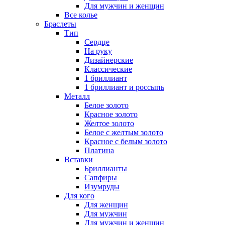
Для мужчин и женщин
Все колье
Браслеты
Тип
Сердце
На руку
Дизайнерские
Классические
1 бриллиант
1 бриллиант и россыпь
Металл
Белое золото
Красное золото
Желтое золото
Белое с желтым золото
Красное с белым золото
Платина
Вставки
Бриллианты
Сапфиры
Изумруды
Для кого
Для женщин
Для мужчин
Для мужчин и женщин