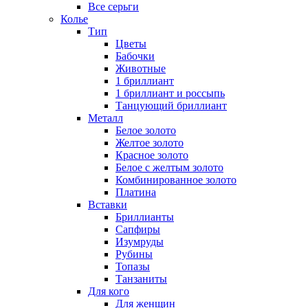
Все серьги
Колье
Тип
Цветы
Бабочки
Животные
1 бриллиант
1 бриллиант и россыпь
Танцующий бриллиант
Металл
Белое золото
Желтое золото
Красное золото
Белое с желтым золото
Комбинированное золото
Платина
Вставки
Бриллианты
Сапфиры
Изумруды
Рубины
Топазы
Танзаниты
Для кого
Для женщин