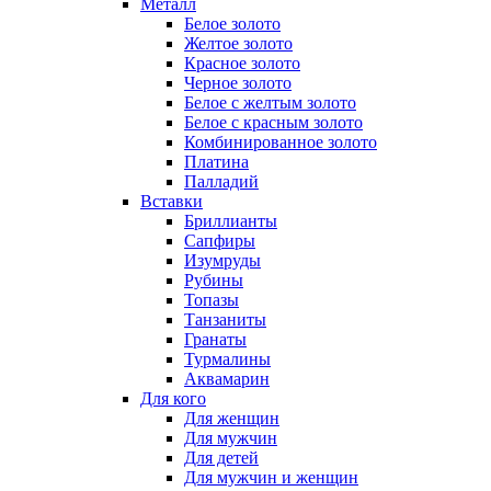
Металл
Белое золото
Желтое золото
Красное золото
Черное золото
Белое с желтым золото
Белое с красным золото
Комбинированное золото
Платина
Палладий
Вставки
Бриллианты
Сапфиры
Изумруды
Рубины
Топазы
Танзаниты
Гранаты
Турмалины
Аквамарин
Для кого
Для женщин
Для мужчин
Для детей
Для мужчин и женщин