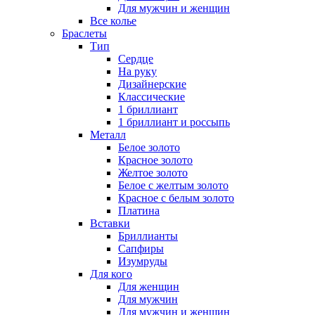
Для мужчин и женщин
Все колье
Браслеты
Тип
Сердце
На руку
Дизайнерские
Классические
1 бриллиант
1 бриллиант и россыпь
Металл
Белое золото
Красное золото
Желтое золото
Белое с желтым золото
Красное с белым золото
Платина
Вставки
Бриллианты
Сапфиры
Изумруды
Для кого
Для женщин
Для мужчин
Для мужчин и женщин