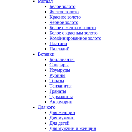
Металл
Белое золото
Желтое золото
Красное золото
Черное золото
Белое с желтым золото
Белое с красным золото
Комбинированное золото
Платина
Палладий
Вставки
Бриллианты
Сапфиры
Изумруды
Рубины
Топазы
Танзаниты
Гранаты
Турмалины
Аквамарин
Для кого
Для женщин
Для мужчин
Для детей
Для мужчин и женщин