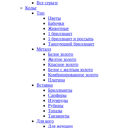
Все серьги
Колье
Тип
Цветы
Бабочки
Животные
1 бриллиант
1 бриллиант и россыпь
Танцующий бриллиант
Металл
Белое золото
Желтое золото
Красное золото
Белое с желтым золото
Комбинированное золото
Платина
Вставки
Бриллианты
Сапфиры
Изумруды
Рубины
Топазы
Танзаниты
Для кого
Для женщин