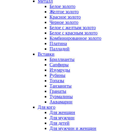
Металл
Белое золото
Желтое золото
Красное золото
Черное золото
Белое с желтым золото
Белое с красным золото
Комбинированное золото
Платина
Палладий
Вставки
Бриллианты
Сапфиры
Изумруды
Рубины
Топазы
Танзаниты
Гранаты
Турмалины
Аквамарин
Для кого
Для женщин
Для мужчин
Для детей
Для мужчин и женщин