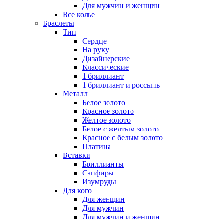
Для мужчин и женщин
Все колье
Браслеты
Тип
Сердце
На руку
Дизайнерские
Классические
1 бриллиант
1 бриллиант и россыпь
Металл
Белое золото
Красное золото
Желтое золото
Белое с желтым золото
Красное с белым золото
Платина
Вставки
Бриллианты
Сапфиры
Изумруды
Для кого
Для женщин
Для мужчин
Для мужчин и женщин