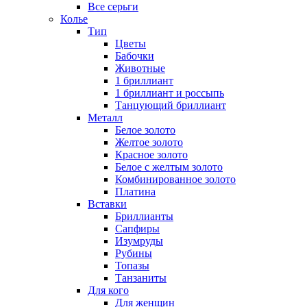
Все серьги
Колье
Тип
Цветы
Бабочки
Животные
1 бриллиант
1 бриллиант и россыпь
Танцующий бриллиант
Металл
Белое золото
Желтое золото
Красное золото
Белое с желтым золото
Комбинированное золото
Платина
Вставки
Бриллианты
Сапфиры
Изумруды
Рубины
Топазы
Танзаниты
Для кого
Для женщин