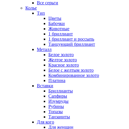
Все серьги
Колье
Тип
Цветы
Бабочки
Животные
1 бриллиант
1 бриллиант и россыпь
Танцующий бриллиант
Металл
Белое золото
Желтое золото
Красное золото
Белое с желтым золото
Комбинированное золото
Платина
Вставки
Бриллианты
Сапфиры
Изумруды
Рубины
Топазы
Танзаниты
Для кого
Для женщин