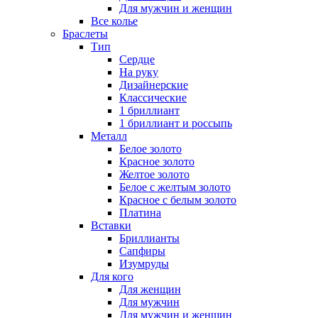
Для мужчин и женщин
Все колье
Браслеты
Тип
Сердце
На руку
Дизайнерские
Классические
1 бриллиант
1 бриллиант и россыпь
Металл
Белое золото
Красное золото
Желтое золото
Белое с желтым золото
Красное с белым золото
Платина
Вставки
Бриллианты
Сапфиры
Изумруды
Для кого
Для женщин
Для мужчин
Для мужчин и женщин