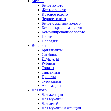
Металл
Белое золото
Желтое золото
Красное золото
Черное золото
Белое с желтым золото
Белое с красным золото
Комбинированное золото
Платина
Палладий
Вставки
Бриллианты
Сапфиры
Изумруды
Рубины
Топазы
Танзаниты
Гранаты
Турмалины
Аквамарин
Для кого
Для женщин
Для мужчин
Для детей
Для мужчин и женщин